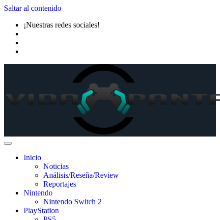
Saltar al contenido
¡Nuestras redes sociales!
Inicio
Noticias
Análisis/Reseña/Review
Reportajes
Nintendo
Nintendo Switch 2
PlayStation
PS5