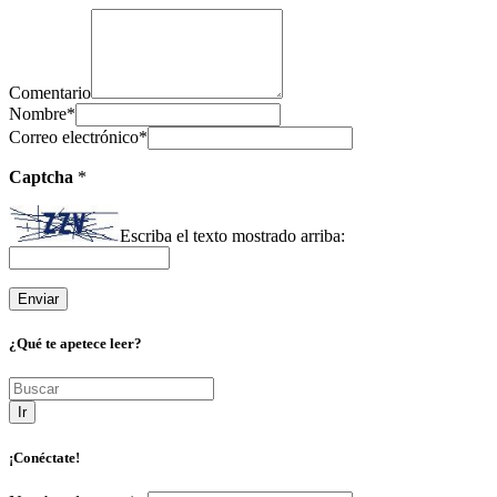
Comentario
Nombre
*
Correo electrónico
*
Captcha
*
Escriba el texto mostrado arriba:
¿Qué te apetece leer?
Ir
¡Conéctate!