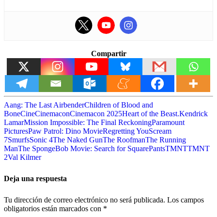
Compartir
Aang: The Last Airbender
Children of Blood and
Bone
Cine
Cinemacon
Cinemacon 2025
Heart of the Beast.
Kendrick
Lamar
Mission Impossible: The Final Reckoning
Paramount
Pictures
Paw Patrol: Dino Movie
Regretting You
Scream
7
Smurfs
Sonic 4
The Naked Gun
The Roofman
The Running
Man
The SpongeBob Movie: Search for SquarePants
TMNT
TMNT
2
Val Kilmer
Deja una respuesta
Tu dirección de correo electrónico no será publicada.
Los campos
obligatorios están marcados con
*