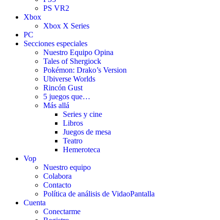
PS VR2
Xbox
Xbox X Series
PC
Secciones especiales
Nuestro Equipo Opina
Tales of Shergiock
Pokémon: Drako’s Version
Ubiverse Worlds
Rincón Gust
5 juegos que…
Más allá
Series y cine
Libros
Juegos de mesa
Teatro
Hemeroteca
Vop
Nuestro equipo
Colabora
Contacto
Política de análisis de VidaoPantalla
Cuenta
Conectarme