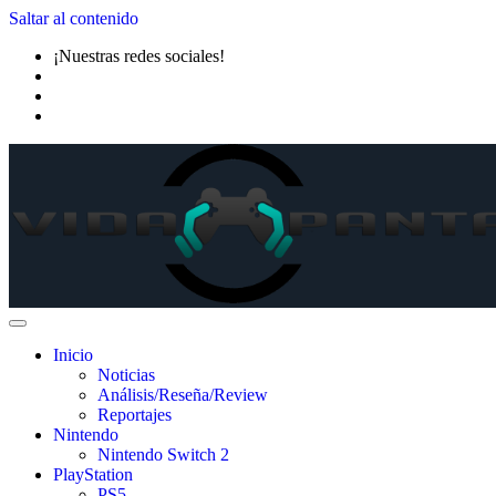
Saltar al contenido
¡Nuestras redes sociales!
Inicio
Noticias
Análisis/Reseña/Review
Reportajes
Nintendo
Nintendo Switch 2
PlayStation
PS5