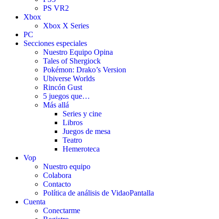
PS VR2
Xbox
Xbox X Series
PC
Secciones especiales
Nuestro Equipo Opina
Tales of Shergiock
Pokémon: Drako’s Version
Ubiverse Worlds
Rincón Gust
5 juegos que…
Más allá
Series y cine
Libros
Juegos de mesa
Teatro
Hemeroteca
Vop
Nuestro equipo
Colabora
Contacto
Política de análisis de VidaoPantalla
Cuenta
Conectarme