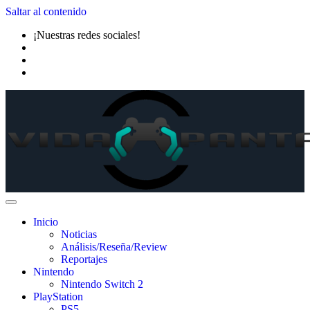
Saltar al contenido
¡Nuestras redes sociales!
Inicio
Noticias
Análisis/Reseña/Review
Reportajes
Nintendo
Nintendo Switch 2
PlayStation
PS5