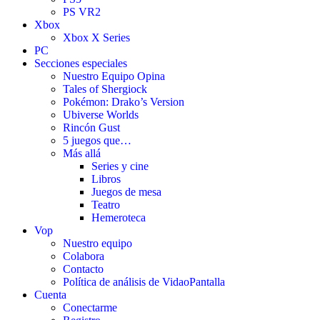
PS VR2
Xbox
Xbox X Series
PC
Secciones especiales
Nuestro Equipo Opina
Tales of Shergiock
Pokémon: Drako’s Version
Ubiverse Worlds
Rincón Gust
5 juegos que…
Más allá
Series y cine
Libros
Juegos de mesa
Teatro
Hemeroteca
Vop
Nuestro equipo
Colabora
Contacto
Política de análisis de VidaoPantalla
Cuenta
Conectarme