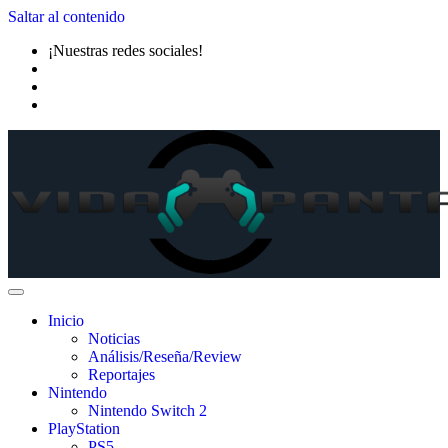
Saltar al contenido
¡Nuestras redes sociales!
Inicio
Noticias
Análisis/Reseña/Review
Reportajes
Nintendo
Nintendo Switch 2
PlayStation
PS5