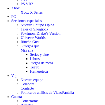
PS VR2
Xbox
Xbox X Series
PC
Secciones especiales
Nuestro Equipo Opina
Tales of Shergiock
Pokémon: Drako’s Version
Ubiverse Worlds
Rincón Gust
5 juegos que…
Más allá
Series y cine
Libros
Juegos de mesa
Teatro
Hemeroteca
Vop
Nuestro equipo
Colabora
Contacto
Política de análisis de VidaoPantalla
Cuenta
Conectarme