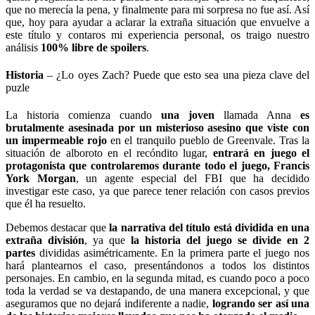
que no merecía la pena, y finalmente para mi sorpresa no fue así.
Así
que, hoy para ayudar a aclarar la extraña situación que envuelve a
este título y contaros mi experiencia personal, os traigo nuestro
análisis
100% libre de spoilers
.
Historia
– ¿Lo oyes Za
ch? Puede que esto sea una pieza clave del
puzle
La historia comienza cuando
una joven
llamada Anna
es
brutalmente asesinada por un misterioso asesino que viste con
un impermeable rojo
en el tranquilo pueblo de Greenvale. Tras la
situación de alboroto en el recóndito lugar,
entrará en juego el
protagonista que controlaremos durante todo el juego, Francis
York Morgan
, un agente especial del FBI que ha decidido
investigar este caso, ya que parece tener relación con casos previos
que él ha resuelto.
Debemos destacar que
la narrativa del título está dividida en una
extraña división
, ya que
la historia del juego se divide en 2
partes
divididas asimétricamente. En la primera parte el juego nos
hará plantearnos el caso, presentándonos a todos los distintos
personajes. En cambio, en la segunda mitad, es cuando poco a poco
toda la verdad se va destapando, de una manera excepcional, y que
aseguramos que no dejará indiferente a nadie,
logrando ser así una