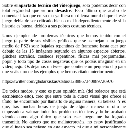
Sobre
el apartado técnico del videojuego
, solo podemos decir con
total seguridad que
es un desastre
. Esto último que acabo de
comentar hizo que en su día ya fuera un dilema moral el que si este
juego debía de ser criticado bien o mal independientemente de si la
historia es buena, debido a sus pobres costuras técnicas.
Unos ejemplos de problemas técnicos que hemos tenido con el
juego (a parte de sus visibles gráficos que se asemejan a un juego
medio de PS2) son: bajadas repentinas de framerate hasta caer por
debajo de las 15 imágenes segundo en algunos espacios abiertos,
glitches extraños, crasheos repentinos, físicas mal programadas,
popin y todo tipo de cosas negativas que os podáis imaginar en un
videojuego. Os dejamos un tweet que contiene un pequeño clip para
que veáis uno de los ejemplos que hemos citado anteriormente.
https://twitter.com/gladarkiskas/status/1288867340889726976
De todos modos, y esto es pura opinión mía (del redactor que está
escribiendo esto), creo que entre toda la cutrez visual que ofrece el
título, he encontrado por llamarlo de alguna manera, su belleza. Y es
que, tras muchas horas de juego de alguna manera u otra he
empezado a valorar todos los problemas técnicos y lo he acabado
viendo como algo único que solo este juego me ha logrado
transmitir. No quiero que me malinterpretéis, no estoy justificando
que el juego sea nefasto en este aspecto, ni que a mí personalmente