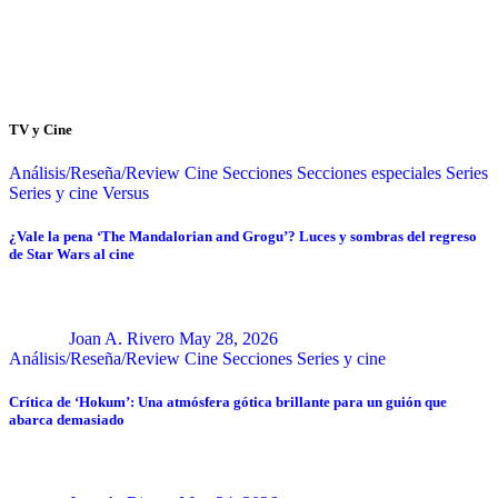
TV y Cine
Análisis/Reseña/Review
Cine
Secciones
Secciones especiales
Series
Series y cine
Versus
¿Vale la pena ‘The Mandalorian and Grogu’? Luces y sombras del regreso
de Star Wars al cine
Joan A. Rivero
May 28, 2026
Análisis/Reseña/Review
Cine
Secciones
Series y cine
Crítica de ‘Hokum’: Una atmósfera gótica brillante para un guión que
abarca demasiado