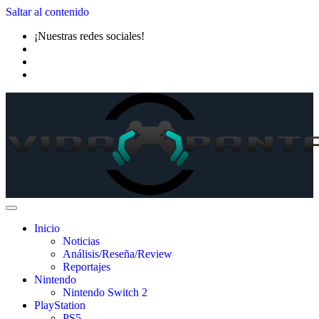
Saltar al contenido
¡Nuestras redes sociales!
Inicio
Noticias
Análisis/Reseña/Review
Reportajes
Nintendo
Nintendo Switch 2
PlayStation
PS5