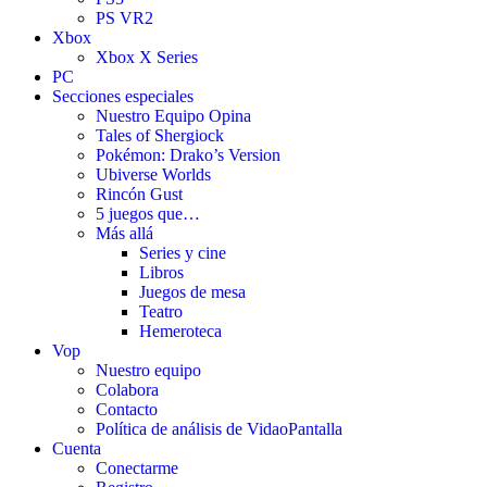
PS VR2
Xbox
Xbox X Series
PC
Secciones especiales
Nuestro Equipo Opina
Tales of Shergiock
Pokémon: Drako’s Version
Ubiverse Worlds
Rincón Gust
5 juegos que…
Más allá
Series y cine
Libros
Juegos de mesa
Teatro
Hemeroteca
Vop
Nuestro equipo
Colabora
Contacto
Política de análisis de VidaoPantalla
Cuenta
Conectarme