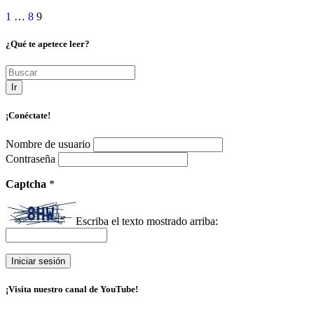
1
…
8
9
¿Qué te apetece leer?
Ir
¡Conéctate!
Nombre de usuario
Contraseña
Captcha
*
Escriba el texto mostrado arriba:
¡Visita nuestro canal de YouTube!