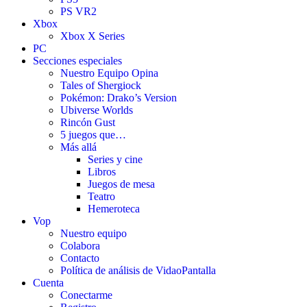
PS VR2
Xbox
Xbox X Series
PC
Secciones especiales
Nuestro Equipo Opina
Tales of Shergiock
Pokémon: Drako’s Version
Ubiverse Worlds
Rincón Gust
5 juegos que…
Más allá
Series y cine
Libros
Juegos de mesa
Teatro
Hemeroteca
Vop
Nuestro equipo
Colabora
Contacto
Política de análisis de VidaoPantalla
Cuenta
Conectarme