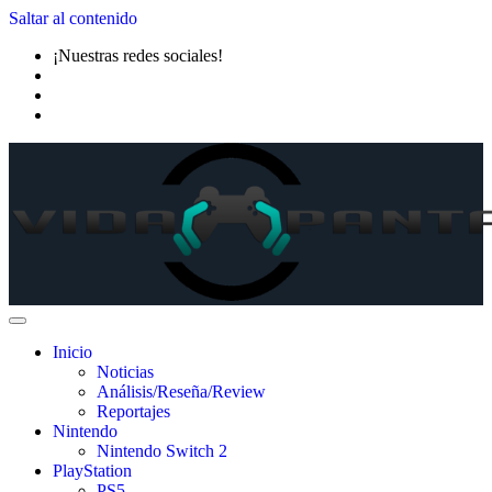
Saltar al contenido
¡Nuestras redes sociales!
Inicio
Noticias
Análisis/Reseña/Review
Reportajes
Nintendo
Nintendo Switch 2
PlayStation
PS5