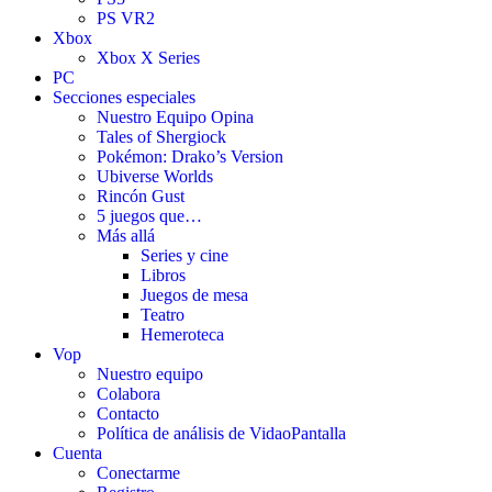
PS VR2
Xbox
Xbox X Series
PC
Secciones especiales
Nuestro Equipo Opina
Tales of Shergiock
Pokémon: Drako’s Version
Ubiverse Worlds
Rincón Gust
5 juegos que…
Más allá
Series y cine
Libros
Juegos de mesa
Teatro
Hemeroteca
Vop
Nuestro equipo
Colabora
Contacto
Política de análisis de VidaoPantalla
Cuenta
Conectarme