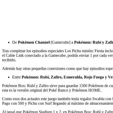
De
Pokémon Channel
[Gamecube] a
Pokémon: Rubí y Zafi
Tras completar los episodios especiales Los Pichu misión: Fiesta inc
el Cable Link conectado a la Gamecube, podrás enviar 1 por cada ve
recibirlo.
Además hay otras pequeñas conexiones como que hay episodios especia
Entre
Pokémon: Rubí, Zafiro, Esmeralda, Rojo Fuego y Ve
Pokémon Box: Rubí y Zafiro sirve para guardar 1500 Pokémon de cu
esta es la versión original del Poké Banco y Pokémon HOME.
Como esos dos actuales este juego también tenía regalos Swablu con 
Pago con 500 y Pichu con Surf llegando al máximo de almacenamiento
Al igual que Pokémon Stadium 1 y 2, en Pokémon Box: Rubí y Zafiro