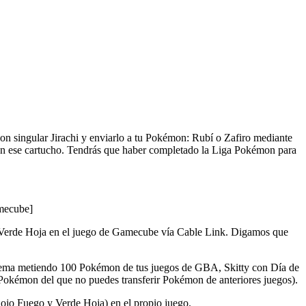
on singular Jirachi y enviarlo a tu Pokémon: Rubí o Zafiro mediante
en ese cartucho. Tendrás que haber completado la Liga Pokémon para
ecube]
 Verde Hoja en el juego de Gamecube vía Cable Link. Digamos que
Extrema metiendo 100 Pokémon de tus juegos de GBA, Skitty con Día de
okémon del que no puedes transferir Pokémon de anteriores juegos).
jo Fuego y Verde Hoja) en el propio juego.