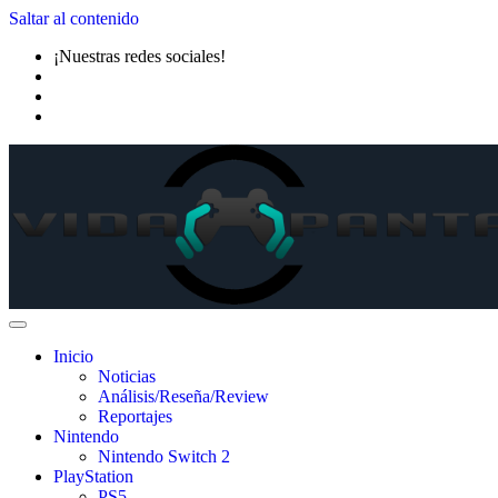
Saltar al contenido
¡Nuestras redes sociales!
Inicio
Noticias
Análisis/Reseña/Review
Reportajes
Nintendo
Nintendo Switch 2
PlayStation
PS5