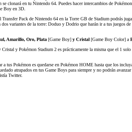
n se clonará en tu Nintendo 64. Puedes hacer intercambios de Pokémo
me Boy en 3D.
el Transfer Pack de Nintendo 64 en la Torre GB de Stadium podrás jugar
os variantes de la torre: Doduo y Dodrio que harán ir a tus juegos de
l, Amarillo, Oro, Plata
[Game Boy]
y Cristal
[Game Boy Color] a
 Cristal y Pokémon Stadium 2 es prácticamente la misma que el 1 solo 
 pasar a tus Pokémon es quedarse en Pokémon HOME hasta que los incluy
dado atrapados en tus Game Boys para siempre y no podrán avanzar a p
tía Twitter.