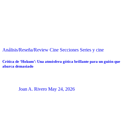
Análisis/Reseña/Review
Cine
Secciones
Series y cine
Crítica de ‘Hokum’: Una atmósfera gótica brillante para un guión que
abarca demasiado
Joan A. Rivero
May 24, 2026