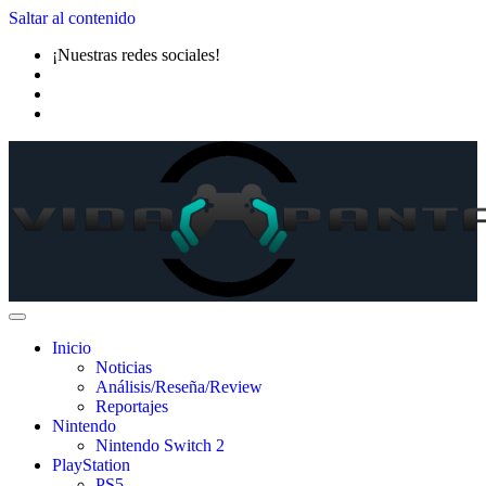
Saltar al contenido
¡Nuestras redes sociales!
Inicio
Noticias
Análisis/Reseña/Review
Reportajes
Nintendo
Nintendo Switch 2
PlayStation
PS5