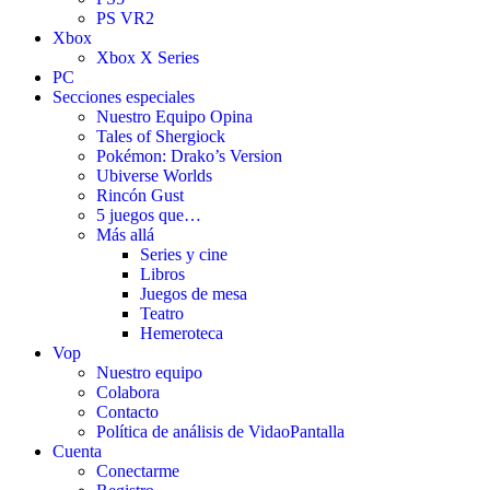
PS VR2
Xbox
Xbox X Series
PC
Secciones especiales
Nuestro Equipo Opina
Tales of Shergiock
Pokémon: Drako’s Version
Ubiverse Worlds
Rincón Gust
5 juegos que…
Más allá
Series y cine
Libros
Juegos de mesa
Teatro
Hemeroteca
Vop
Nuestro equipo
Colabora
Contacto
Política de análisis de VidaoPantalla
Cuenta
Conectarme