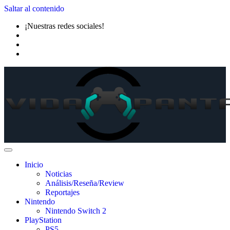
Saltar al contenido
¡Nuestras redes sociales!
Inicio
Noticias
Análisis/Reseña/Review
Reportajes
Nintendo
Nintendo Switch 2
PlayStation
PS5