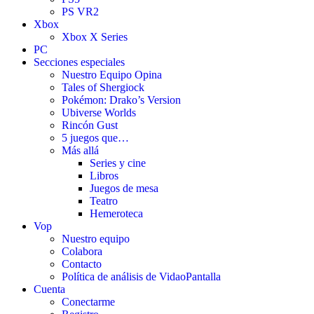
PS VR2
Xbox
Xbox X Series
PC
Secciones especiales
Nuestro Equipo Opina
Tales of Shergiock
Pokémon: Drako’s Version
Ubiverse Worlds
Rincón Gust
5 juegos que…
Más allá
Series y cine
Libros
Juegos de mesa
Teatro
Hemeroteca
Vop
Nuestro equipo
Colabora
Contacto
Política de análisis de VidaoPantalla
Cuenta
Conectarme