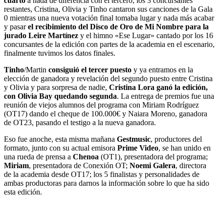
cuarto
a nada de diferencia con el tercero; los 3 concursantes
restantes, Cristina, Olivia y Tinho cantaron sus canciones de la Gala
0 mientras una nueva votación final tomaba lugar y nada más acabar
y pasar
el recibimiento del Disco de Oro de Mi Nombre para la
jurado Leire Martínez
y el himno «Ese Lugar» cantado por los 16
concursantes de la edición con partes de la academia en el escenario,
finalmente tuvimos los datos finales.
Tinho
/Martin
consiguió el tercer puesto
y ya entramos en la
elección de ganadora y revelación del segundo puesto entre Cristina
y Olivia y para sorpresa de nadie,
Cristina Lora ganó la edición,
con Olivia Bay quedando segunda
. La entrega de premios fue una
reunión de viejos alumnos del programa con Miriam Rodríguez
(OT17) dando el cheque de 100.000€ y Naiara Moreno, ganadora
de OT23, pasando el testigo a la nueva ganadora.
Eso fue anoche, esta misma mañana
Gestmusic
, productores del
formato, junto con su actual emisora
Prime Video
, se han unido en
una rueda de prensa a
Chenoa
(OT1), presentadora del programa;
Miriam
, presentadora de Conexión OT;
Noemi Galera
, directora
de la academia desde OT17; los 5 finalistas y personalidades de
ambas productoras para darnos la información sobre lo que ha sido
esta edición.