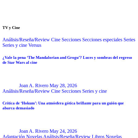
TV y Cine
Análisis/Reseña/Review
Cine
Secciones
Secciones especiales
Series
Series y cine
Versus
¿Vale la pena ‘The Mandalorian and Grogu’? Luces y sombras del regreso
de Star Wars al cine
Joan A. Rivero
May 28, 2026
Análisis/Reseña/Review
Cine
Secciones
Series y cine
Crítica de ‘Hokum’: Una atmósfera gótica brillante para un guión que
abarca demasiado
Joan A. Rivero
May 24, 2026
Adaptación Novelas
Análisis/Reseña/Review
Libros
Novelas