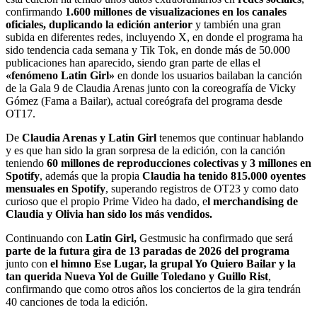
confirmando
1.600 millones de visualizaciones en los canales
oficiales, duplicando la edición anterior
y también una gran
subida en diferentes redes, incluyendo X, en donde el programa ha
sido tendencia cada semana y Tik Tok, en donde más de 50.000
publicaciones han aparecido, siendo gran parte de ellas el
«fenómeno Latin Girl»
en donde los usuarios bailaban la canción
de la Gala 9 de Claudia Arenas junto con la coreografía de Vicky
Gómez (Fama a Bailar), actual coreógrafa del programa desde
OT17.
De
Claudia Arenas y Latin Girl
tenemos que continuar hablando
y es que han sido la gran sorpresa de la edición, con la canción
teniendo
60 millones de reproducciones colectivas y 3 millones en
Spotify
, además que la propia
Claudia ha tenido 815.000 oyentes
mensuales en Spotify
, superando registros de OT23 y como dato
curioso que el propio Prime Video ha dado, e
l merchandising de
Claudia y Olivia han sido los más vendidos.
Continuando con
Latin Girl,
Gestmusic ha confirmado que será
parte de la futura gira de 13 paradas de 2026 del programa
junto con
el himno Ese Lugar, la grupal Yo Quiero Bailar y la
tan querida Nueva Yol de Guille Toledano y Guillo Rist
,
confirmando que como otros años los conciertos de la gira tendrán
40 canciones de toda la edición.