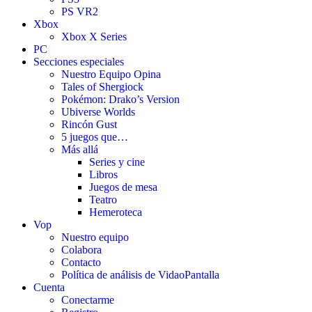
PS VR2
Xbox
Xbox X Series
PC
Secciones especiales
Nuestro Equipo Opina
Tales of Shergiock
Pokémon: Drako’s Version
Ubiverse Worlds
Rincón Gust
5 juegos que…
Más allá
Series y cine
Libros
Juegos de mesa
Teatro
Hemeroteca
Vop
Nuestro equipo
Colabora
Contacto
Política de análisis de VidaoPantalla
Cuenta
Conectarme