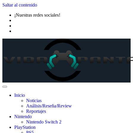
Saltar al contenido
¡Nuestras redes sociales!
Inicio
Noticias
Análisis/Reseña/Review
Reportajes
Nintendo
Nintendo Switch 2
PlayStation
PS5