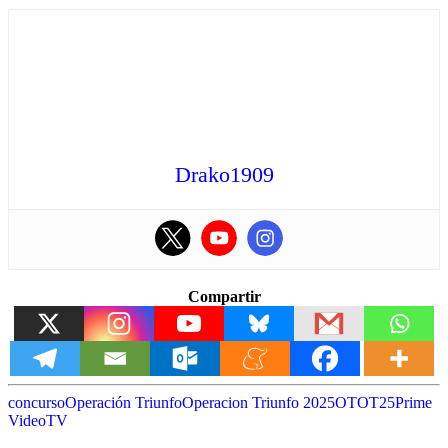
Drako1909
Compartir
concurso
Operación Triunfo
Operacion Triunfo 2025
OT
OT25
Prime
Video
TV