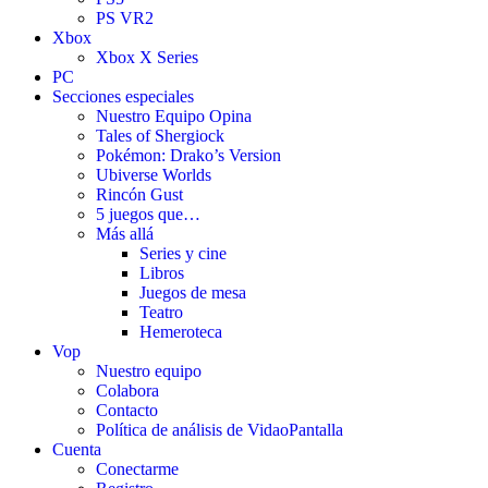
PS VR2
Xbox
Xbox X Series
PC
Secciones especiales
Nuestro Equipo Opina
Tales of Shergiock
Pokémon: Drako’s Version
Ubiverse Worlds
Rincón Gust
5 juegos que…
Más allá
Series y cine
Libros
Juegos de mesa
Teatro
Hemeroteca
Vop
Nuestro equipo
Colabora
Contacto
Política de análisis de VidaoPantalla
Cuenta
Conectarme