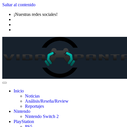
Saltar al contenido
¡Nuestras redes sociales!
Inicio
Noticias
Análisis/Reseña/Review
Reportajes
Nintendo
Nintendo Switch 2
PlayStation
PS5