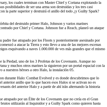
sary, los cuales terminan con Master Chief y Cortana explotando la
us posibilidades de ser una arma son destruidas y los tres casi
 la parte superior y destruirá el anillo del todo ¿y Guilty Spark?
órbita del destruido primer Halo, Johnson y varios marines
ncontrado por Chief y Cortana. Johnson fue a Reach, planeó un ataque
 padre fue atrapado por los Floots y posteriormente asesinado por
omenzó a atacar la Tierra y esto llevo a una de las mejores escenas
enemigos esquivando a naves 1.000.000 de ves más grandes que el mismo
de la Piedad, uno de los 3 Profetas de los Covenants. Aunque no
rtana y muchos otros marines la siguieron por un portal espacial con la
o a nuestros héroes a otro Halo, la instalación 05.
acaron durante Halo: Combat Evolved y es donde descubrimos que lo
 anterior anillo que lo que hacen esos Halos si se activan no es
ants del anterior Halo y a partir de ahí irán alternando la historia
e atrapado por un Élite de los Covenants que no creía en el Gran
brutos utilizarán al Inquisidor y a Guilty Spark como quieren hasta