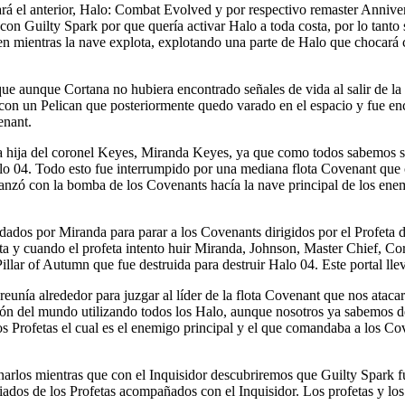
á el anterior, Halo: Combat Evolved y por respectivo remaster Anniver
on Guilty Spark por que quería activar Halo a toda costa, por lo tanto s
mientras la nave explota, explotando una parte de Halo que chocará con
e aunque Cortana no hubiera encontrado señales de vida al salir de la 
 con un Pelican que posteriormente quedo varado en el espacio y fue e
enant.
a hija del coronel Keyes, Miranda Keyes, ya que como todos sabemos su
alo 04. Todo esto fue interrumpido por una mediana flota Covenant que c
se lanzó con la bomba de los Covenants hacía la nave principal de los 
dados por Miranda para parar a los Covenants dirigidos por el Profeta 
ota y cuando el profeta intento huir Miranda, Johnson, Master Chief, Co
llar of Autumn que fue destruida para destruir Halo 04. Este portal llev
reunía alrededor para juzgar al líder de la flota Covenant que nos at
ión del mundo utilizando todos los Halo, aunque nosotros ya sabemos del
 Profetas el cual es el enemigo principal y el que comandaba a los Coven
arlos mientras que con el Inquisidor descubriremos que Guilty Spark fu
iados de los Profetas acompañados con el Inquisidor. Los profetas y los 