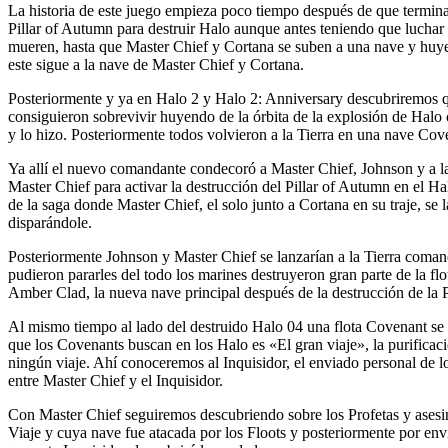
La historia
de este juego empieza poco tiempo después de que terminar
Pillar of Autumn para destruir Halo aunque antes teniendo que luchar c
mueren, hasta que Master Chief y Cortana se suben a una nave y huyen 
este sigue a la nave de Master Chief y Cortana.
Posteriormente y ya en Halo 2 y Halo 2: Anniversary descubriremos qu
consiguieron sobrevivir huyendo de la órbita de la explosión de Halo
y lo hizo. Posteriormente todos volvieron a la Tierra en una nave Cov
Ya allí el nuevo comandante condecoró a Master Chief, Johnson y a l
Master Chief para activar la destrucción del Pillar of Autumn en el H
de la saga donde Master Chief, el solo junto a Cortana en su traje, 
disparándole.
Posteriormente Johnson y Master Chief se lanzarían a la Tierra coman
pudieron pararles del todo los marines destruyeron gran parte de la fl
Amber Clad, la nueva nave principal después de la destrucción de la Pi
Al mismo tiempo al lado del destruido Halo 04 una flota Covenant se 
que los Covenants buscan en los Halo es «El gran viaje», la purificac
ningún viaje. Ahí conoceremos al Inquisidor, el enviado personal de los
entre Master Chief y el Inquisidor.
Con Master Chief seguiremos descubriendo sobre los Profetas y asesin
Viaje y cuya nave fue atacada por los Floots y posteriormente por env