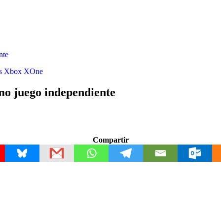
nte
s
Xbox
XOne
mo juego independiente
Compartir