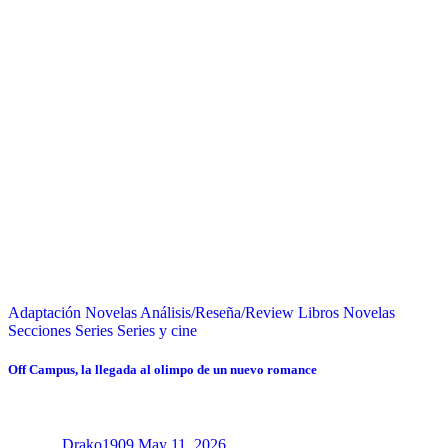
Adaptación Novelas
Análisis/Reseña/Review
Libros
Novelas
Secciones
Series
Series y cine
Off Campus, la llegada al olimpo de un nuevo romance
Drako1909
May 11, 2026