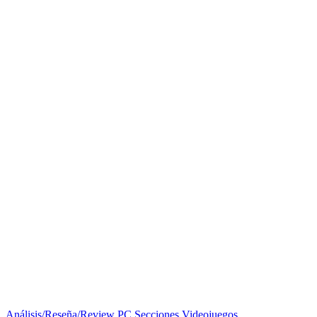
Análisis/Reseña/Review
PC
Secciones
Videojuegos