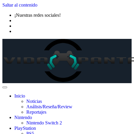
Saltar al contenido
¡Nuestras redes sociales!
Inicio
Noticias
Análisis/Reseña/Review
Reportajes
Nintendo
Nintendo Switch 2
PlayStation
PS5