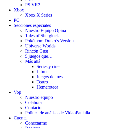
PS VR2
Xbox
Xbox X Series
PC
Secciones especiales
Nuestro Equipo Opina
Tales of Shergiock
Pokémon: Drako’s Version
Ubiverse Worlds
Rincón Gust
5 juegos que…
Más allá
Series y cine
Libros
Juegos de mesa
Teatro
Hemeroteca
Vop
Nuestro equipo
Colabora
Contacto
Política de análisis de VidaoPantalla
Cuenta
Conectarme