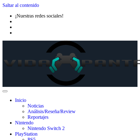
Saltar al contenido
¡Nuestras redes sociales!
Inicio
Noticias
Análisis/Reseña/Review
Reportajes
Nintendo
Nintendo Switch 2
PlayStation
PS5