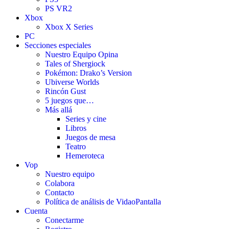
PS VR2
Xbox
Xbox X Series
PC
Secciones especiales
Nuestro Equipo Opina
Tales of Shergiock
Pokémon: Drako’s Version
Ubiverse Worlds
Rincón Gust
5 juegos que…
Más allá
Series y cine
Libros
Juegos de mesa
Teatro
Hemeroteca
Vop
Nuestro equipo
Colabora
Contacto
Política de análisis de VidaoPantalla
Cuenta
Conectarme