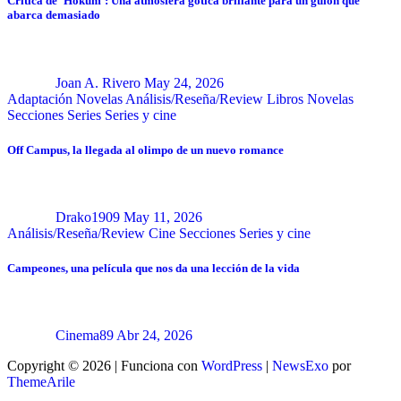
Crítica de ‘Hokum’: Una atmósfera gótica brillante para un guión que
abarca demasiado
Joan A. Rivero
May 24, 2026
Adaptación Novelas
Análisis/Reseña/Review
Libros
Novelas
Secciones
Series
Series y cine
Off Campus, la llegada al olimpo de un nuevo romance
Drako1909
May 11, 2026
Análisis/Reseña/Review
Cine
Secciones
Series y cine
Campeones, una película que nos da una lección de la vida
Cinema89
Abr 24, 2026
Copyright © 2026 | Funciona con
WordPress
|
NewsExo
por
ThemeArile