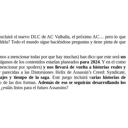
e incluirá el nuevo DLC de AC Valhalla, el próximo AC… pero lo que
dría? Todo el mundo sigue haciéndose preguntas y tiene pinta de que
vamos a mencionar todas por que hay muchas) han dico que este será
un
lgunos de los contenidos estarían planeados
para 2024
. Y en el como
encionar por spoilers)
y nos llevará de vuelta a historias reales y
parecidas a las Distorsiones Helix de Assassin’s Creed: Syndicate,
ajes y tiempo de la saga
. Este juego incluirá v
arias historias de
 de las dos formas.
Además de eso se seguirán desarrollando los
¿estáis listos para el futuro Assassins?