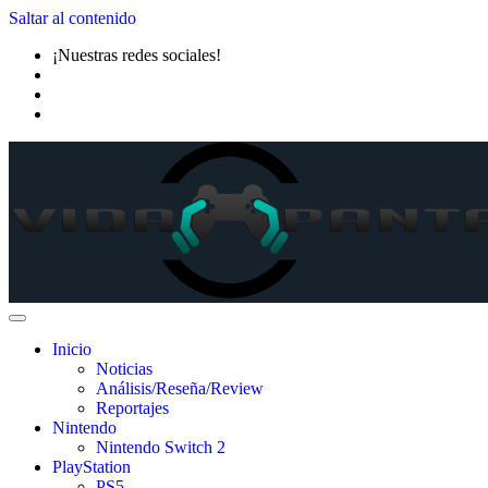
Saltar al contenido
¡Nuestras redes sociales!
Inicio
Noticias
Análisis/Reseña/Review
Reportajes
Nintendo
Nintendo Switch 2
PlayStation
PS5