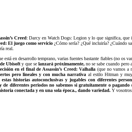
assin’s Creed
: Darcy en Watch Dogs: Legion y lo que significa, qu
eed: El juego como servicio
¿Cómo sería? ¿Qué incluiría? ¿Cuándo sal
ía real.
e está en desarrollo temprano, varias fuentes bastante fiables (no os 
 de Ubisoft
y que se
lanzará próximamente,
no se sabe cuando pero a
isión en el final de Assassin’s Creed: Valhalla
(que no vamos a m
ertos pero lineales y con mucha narrativa
al estilo Hitman y muy 
tas historias autoconclusivas y jugables con diferentes person
y de diferentes periodos no sabemos si gratuitamente o pagando
o
istoria conectada y en una sola época., dando variedad.
Y vosotros 