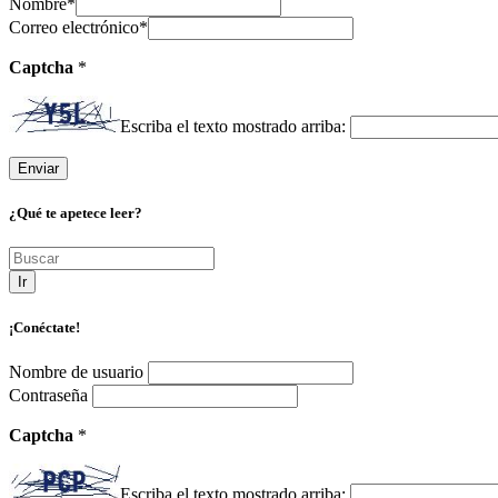
Nombre
*
Correo electrónico
*
Captcha
*
Escriba el texto mostrado arriba:
¿Qué te apetece leer?
Ir
¡Conéctate!
Nombre de usuario
Contraseña
Captcha
*
Escriba el texto mostrado arriba: