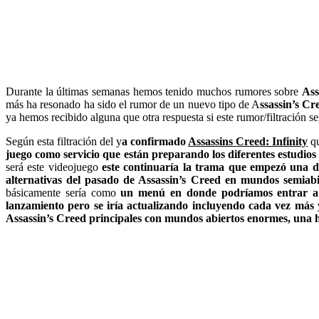
Durante la últimas semanas hemos tenido muchos rumores sobre
Ass
más ha resonado ha sido el rumor de un nuevo tipo de A
ssassin’s Cr
ya hemos recibido alguna que otra respuesta si este rumor/filtración ser
Según esta filtración del y
a confirmado
Assassins Creed: Infinity
qu
juego como servicio que están preparando los diferentes estudios
será este videojuego
este continuaría la trama que empezó una dec
alternativas del pasado de Assassin’s Creed en mundos semiabi
básicamente sería como
un menú en donde podríamos entrar a es
lanzamiento pero se iría actualizando incluyendo cada vez más 
Assassin’s Creed principales con mundos abiertos enormes, una h