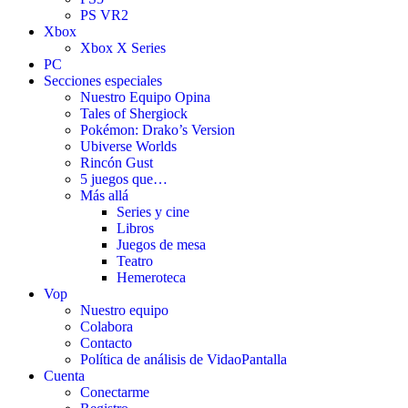
PS VR2
Xbox
Xbox X Series
PC
Secciones especiales
Nuestro Equipo Opina
Tales of Shergiock
Pokémon: Drako’s Version
Ubiverse Worlds
Rincón Gust
5 juegos que…
Más allá
Series y cine
Libros
Juegos de mesa
Teatro
Hemeroteca
Vop
Nuestro equipo
Colabora
Contacto
Política de análisis de VidaoPantalla
Cuenta
Conectarme