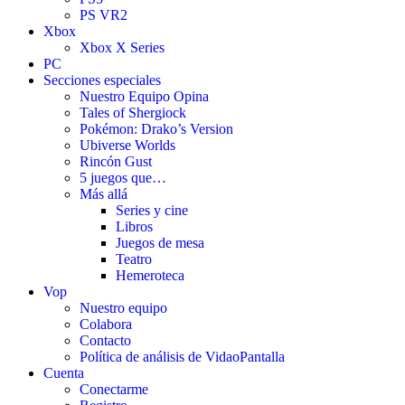
PS VR2
Xbox
Xbox X Series
PC
Secciones especiales
Nuestro Equipo Opina
Tales of Shergiock
Pokémon: Drako’s Version
Ubiverse Worlds
Rincón Gust
5 juegos que…
Más allá
Series y cine
Libros
Juegos de mesa
Teatro
Hemeroteca
Vop
Nuestro equipo
Colabora
Contacto
Política de análisis de VidaoPantalla
Cuenta
Conectarme