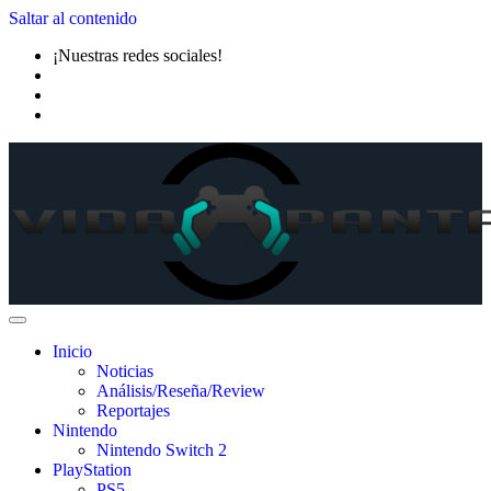
Saltar al contenido
¡Nuestras redes sociales!
Inicio
Noticias
Análisis/Reseña/Review
Reportajes
Nintendo
Nintendo Switch 2
PlayStation
PS5