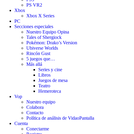
PS VR2
Xbox
Xbox X Series
PC
Secciones especiales
Nuestro Equipo Opina
Tales of Shergiock
Pokémon: Drako’s Version
Ubiverse Worlds
Rincón Gust
5 juegos que…
Más allá
Series y cine
Libros
Juegos de mesa
Teatro
Hemeroteca
Vop
Nuestro equipo
Colabora
Contacto
Política de análisis de VidaoPantalla
Cuenta
Conectarme