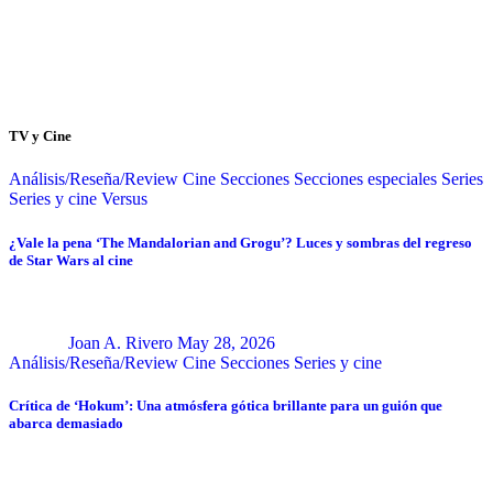
TV y Cine
Análisis/Reseña/Review
Cine
Secciones
Secciones especiales
Series
Series y cine
Versus
¿Vale la pena ‘The Mandalorian and Grogu’? Luces y sombras del regreso
de Star Wars al cine
Joan A. Rivero
May 28, 2026
Análisis/Reseña/Review
Cine
Secciones
Series y cine
Crítica de ‘Hokum’: Una atmósfera gótica brillante para un guión que
abarca demasiado