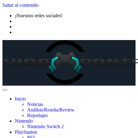
Saltar al contenido
¡Nuestras redes sociales!
Inicio
Noticias
Análisis/Reseña/Review
Reportajes
Nintendo
Nintendo Switch 2
PlayStation
PS5