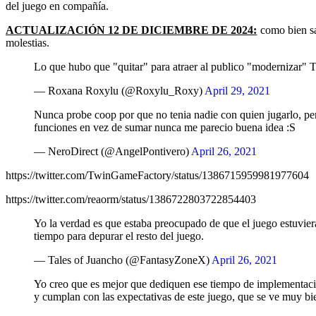
del juego en compañía.
ACTUALIZACIÓN 12 DE DICIEMBRE DE 2024:
como bien sab
molestias.
Lo que hubo que "quitar" para atraer al publico "modernizar" Ta
— Roxana Roxylu (@Roxylu_Roxy)
April 29, 2021
Nunca probe coop por que no tenia nadie con quien jugarlo, per
funciones en vez de sumar nunca me parecio buena idea :S
— NeroDirect (@AngelPontivero)
April 26, 2021
https://twitter.com/TwinGameFactory/status/1386715959981977604
https://twitter.com/reaorm/status/1386722803722854403
Yo la verdad es que estaba preocupado de que el juego estuviera
tiempo para depurar el resto del juego.
— Tales of Juancho (@FantasyZoneX)
April 26, 2021
Yo creo que es mejor que dediquen ese tiempo de implementaci
y cumplan con las expectativas de este juego, que se ve muy bi