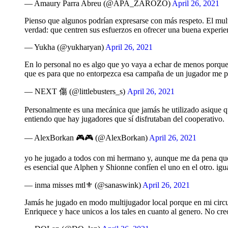
— Amaury Parra Abreu (@APA_ZAROZO)
April 26, 2021
Pienso que algunos podrían expresarse con más respeto. El multij
verdad: que centren sus esfuerzos en ofrecer una buena experie
— Yukha (@yukharyan)
April 26, 2021
En lo personal no es algo que yo vaya a echar de menos porque n
que es para que no entorpezca esa campaña de un jugador me p
— NEXT 傷 (@littlebusters_s)
April 26, 2021
Personalmente es una mecánica que jamás he utilizado asique que
entiendo que hay jugadores que sí disfrutaban del cooperativo.
— AlexBorkan 🎮🎮 (@AlexBorkan)
April 26, 2021
yo he jugado a todos con mi hermano y, aunque me da pena que s
es esencial que Alphen y Shionne confíen el uno en el otro. igu
— inma misses mtl⚜️ (@sanaswink)
April 26, 2021
Jamás he jugado en modo multijugador local porque en mi circulo 
Enriquece y hace unicos a los tales en cuanto al genero. No cre