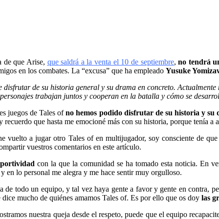
a de que Arise,
que saldrá a la venta el 10 de septiembre
,
no tendrá u
 amigos en los combates. La “excusa” que ha empleado
Yusuke Yomiza
 disfrutar de su historia general y su drama en concreto. Actualmente
personajes trabajan juntos y cooperan en la batalla y cómo se desarrol
es juegos de Tales of
no hemos podido disfrutar de su historia y su
cuerdo que hasta me emocioné más con su historia, porque tenía a al
e vuelto a jugar otro Tales of en multijugador, soy consciente de qu
ompartir vuestros comentarios en este artículo.
portividad
con la que la comunidad se ha tomado esta noticia. En vez
 y en lo personal me alegra y me hace sentir muy orgulloso.
a de todo un equipo, y tal vez haya gente a favor y gente en contra, 
ue dice mucho de quiénes amamos Tales of. Es por ello que os doy
las g
ostramos nuestra queja desde el respeto, puede que el equipo recapacite 