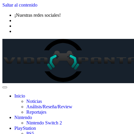
Saltar al contenido
¡Nuestras redes sociales!
Inicio
Noticias
Análisis/Reseña/Review
Reportajes
Nintendo
Nintendo Switch 2
PlayStation
PS5