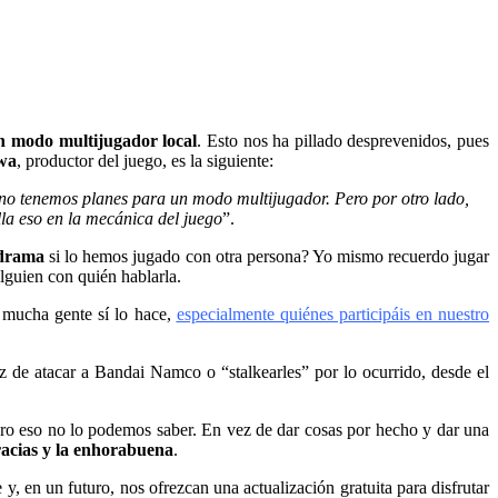
n modo multijugador local
. Esto nos ha pillado desprevenidos, pues
wa
, productor del juego, es la siguiente:
 no tenemos planes para un modo multijugador. Pero por otro lado,
la eso en la mecánica del juego
”.
 drama
si lo hemos jugado con otra persona? Yo mismo recuerdo jugar
guien con quién hablarla.
e mucha gente sí lo hace,
especialmente quiénes participáis en nuestro
 de atacar a Bandai Namco o “stalkearles” por lo ocurrido, desde el
pero eso no lo podemos saber. En vez de dar cosas por hecho y dar una
racias y la enhorabuena
.
y, en un futuro, nos ofrezcan una actualización gratuita para disfrutar