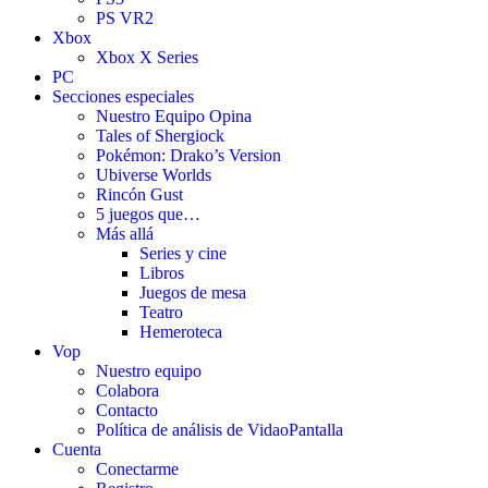
PS VR2
Xbox
Xbox X Series
PC
Secciones especiales
Nuestro Equipo Opina
Tales of Shergiock
Pokémon: Drako’s Version
Ubiverse Worlds
Rincón Gust
5 juegos que…
Más allá
Series y cine
Libros
Juegos de mesa
Teatro
Hemeroteca
Vop
Nuestro equipo
Colabora
Contacto
Política de análisis de VidaoPantalla
Cuenta
Conectarme