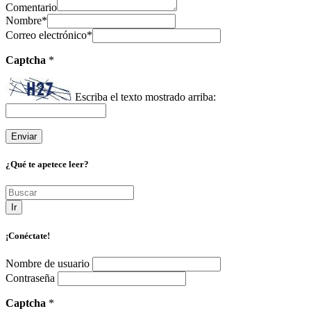
Comentario
Nombre
*
Correo electrónico
*
Captcha
*
Escriba el texto mostrado arriba:
¿Qué te apetece leer?
Ir
¡Conéctate!
Nombre de usuario
Contraseña
Captcha
*