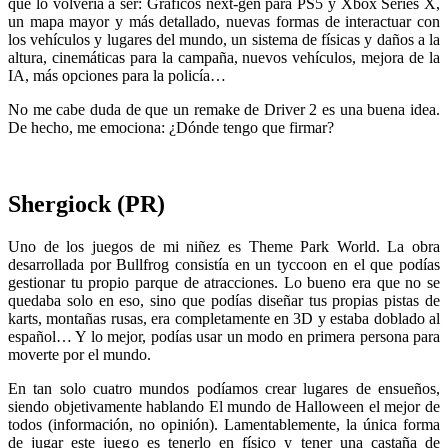
que lo volvería a ser: Gráficos next-gen para PS5 y Xbox Series X,
un mapa mayor y más detallado, nuevas formas de interactuar con
los vehículos y lugares del mundo, un sistema de físicas y daños a la
altura, cinemáticas para la campaña, nuevos vehículos, mejora de la
IA, más opciones para la policía…
No me cabe duda de que un remake de Driver 2 es una buena idea.
De hecho, me emociona: ¿Dónde tengo que firmar?
Shergiock (PR)
Uno de los juegos de mi niñez es Theme Park World. La obra
desarrollada por Bullfrog consistía en un tyccoon en el que podías
gestionar tu propio parque de atracciones. Lo bueno era que no se
quedaba solo en eso, sino que podías diseñar tus propias pistas de
karts, montañas rusas, era completamente en 3D y estaba doblado al
español… Y lo mejor, podías usar un modo en primera persona para
moverte por el mundo.
En tan solo cuatro mundos podíamos crear lugares de ensueños,
siendo objetivamente hablando El mundo de Halloween el mejor de
todos (información, no opinión). Lamentablemente, la única forma
de jugar este juego es tenerlo en físico y tener una castaña de