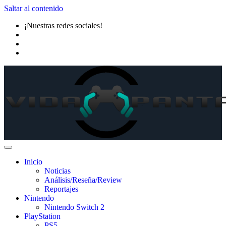
Saltar al contenido
¡Nuestras redes sociales!
Inicio
Noticias
Análisis/Reseña/Review
Reportajes
Nintendo
Nintendo Switch 2
PlayStation
PS5