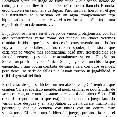
Forbidden Siren, un juego de PlayStation 2 que acabó siendo de
culto, y que nos llevaba a un pequeño pueblo llamado Hanuda,
escondido en una montaña de Japón. Puro survival horror, en el que
sus habitantes se sumergían en un agua completamente roja
hipnotizados por una sirena y volvían en forma de «Shibitos», una
especie de forma de muerto viviente.
El jugador se meterá en el cuerpo de varios protagonistas, con los
que recorreremos varias zonas del pueblo, las cuales veremos
cambiar debido a que los shibitos están construyendo un nido (no
voy a entrar en detalles para no caer en spoiler). La historia, que
cada vez se vuelve más sobrenatural, pasó muy desapercibida los
fans del género, a pesar de que actualmente está en la PlayStation
Store a un precio muy económico. Si, el juego tiene una historia que
engancha, y que podría combatir de cara a cara con otros grandes,
pero tiene una serie de fallos que lastran mucho su jugabilidad, y
calidad general del título.
En el caso de que se hiciese un remake de él, ¿Qué tendrían que
cambiar?. En el apartado jugable, el juego original se podría tildar de
«ortopédico», un control bastante parecido al del primer Silent Hill
(recordado por lo malo que era), pero siendo un juego lanzado
varios años después y en PlayStation 2, un hardware mucho más
potente, y que ya contaba con títulos con un control muy
satisfactorio. El otro punto fatídico del juego, que tanto lastraba el