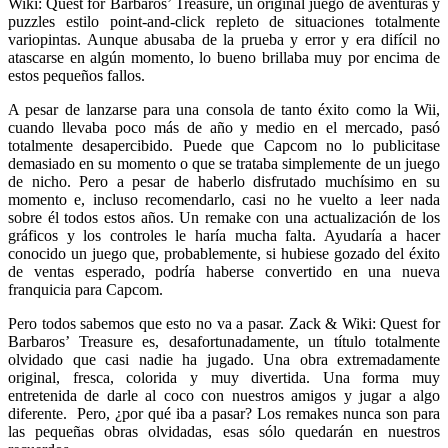
Wiki: Quest for Barbaros’ Treasure, un original juego de aventuras y
puzzles estilo point-and-click repleto de situaciones totalmente
variopintas. Aunque abusaba de la prueba y error y era difícil no
atascarse en algún momento, lo bueno brillaba muy por encima de
estos pequeños fallos.
A pesar de lanzarse para una consola de tanto éxito como la Wii,
cuando llevaba poco más de año y medio en el mercado, pasó
totalmente desapercibido. Puede que Capcom no lo publicitase
demasiado en su momento o que se trataba simplemente de un juego
de nicho. Pero a pesar de haberlo disfrutado muchísimo en su
momento e, incluso recomendarlo, casi no he vuelto a leer nada
sobre él todos estos años. Un remake con una actualización de los
gráficos y los controles le haría mucha falta. Ayudaría a hacer
conocido un juego que, probablemente, si hubiese gozado del éxito
de ventas esperado, podría haberse convertido en una nueva
franquicia para Capcom.
Pero todos sabemos que esto no va a pasar. Zack & Wiki: Quest for
Barbaros’ Treasure es, desafortunadamente, un título totalmente
olvidado que casi nadie ha jugado. Una obra extremadamente
original, fresca, colorida y muy divertida. Una forma muy
entretenida de darle al coco con nuestros amigos y jugar a algo
diferente. Pero, ¿por qué iba a pasar? Los remakes nunca son para
las pequeñas obras olvidadas, esas sólo quedarán en nuestros