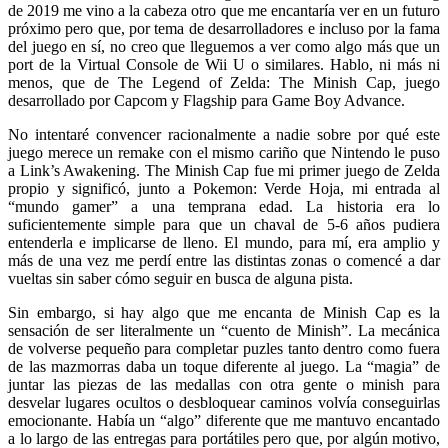
de 2019 me vino a la cabeza otro que me encantaría ver en un futuro
próximo pero que, por tema de desarrolladores e incluso por la fama
del juego en sí, no creo que lleguemos a ver como algo más que un
port de la Virtual Console de Wii U o similares. Hablo, ni más ni
menos, que de The Legend of Zelda: The Minish Cap, juego
desarrollado por Capcom y Flagship para Game Boy Advance.
No intentaré convencer racionalmente a nadie sobre por qué este
juego merece un remake con el mismo cariño que Nintendo le puso
a Link’s Awakening. The Minish Cap fue mi primer juego de Zelda
propio y significó, junto a Pokemon: Verde Hoja, mi entrada al
“mundo gamer” a una temprana edad. La historia era lo
suficientemente simple para que un chaval de 5-6 años pudiera
entenderla e implicarse de lleno. El mundo, para mí, era amplio y
más de una vez me perdí entre las distintas zonas o comencé a dar
vueltas sin saber cómo seguir en busca de alguna pista.
Sin embargo, si hay algo que me encanta de Minish Cap es la
sensación de ser literalmente un “cuento de Minish”. La mecánica
de volverse pequeño para completar puzles tanto dentro como fuera
de las mazmorras daba un toque diferente al juego. La “magia” de
juntar las piezas de las medallas con otra gente o minish para
desvelar lugares ocultos o desbloquear caminos volvía conseguirlas
emocionante. Había un “algo” diferente que me mantuvo encantado
a lo largo de las entregas para portátiles pero que, por algún motivo,