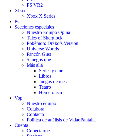
PS VR2
Xbox
Xbox X Series
PC
Secciones especiales
Nuestro Equipo Opina
Tales of Shergiock
Pokémon: Drako’s Version
Ubiverse Worlds
Rincón Gust
5 juegos que…
Más allá
Series y cine
Libros
Juegos de mesa
Teatro
Hemeroteca
Vop
Nuestro equipo
Colabora
Contacto
Política de análisis de VidaoPantalla
Cuenta
Conectarme