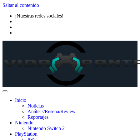
Saltar al contenido
¡Nuestras redes sociales!
Inicio
Noticias
Análisis/Reseña/Review
Reportajes
Nintendo
Nintendo Switch 2
PlayStation
PS5