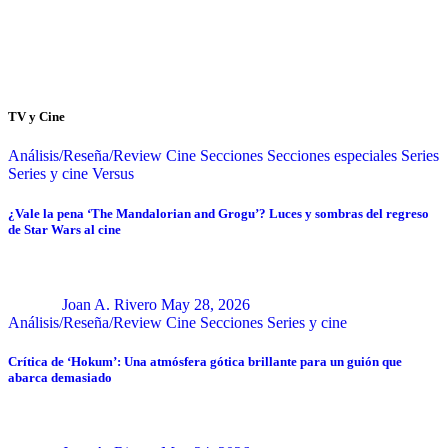
TV y Cine
Análisis/Reseña/Review
Cine
Secciones
Secciones especiales
Series
Series y cine
Versus
¿Vale la pena ‘The Mandalorian and Grogu’? Luces y sombras del regreso
de Star Wars al cine
Joan A. Rivero
May 28, 2026
Análisis/Reseña/Review
Cine
Secciones
Series y cine
Crítica de ‘Hokum’: Una atmósfera gótica brillante para un guión que
abarca demasiado