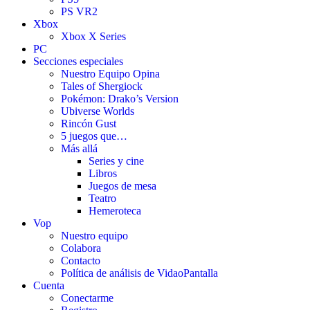
PS VR2
Xbox
Xbox X Series
PC
Secciones especiales
Nuestro Equipo Opina
Tales of Shergiock
Pokémon: Drako’s Version
Ubiverse Worlds
Rincón Gust
5 juegos que…
Más allá
Series y cine
Libros
Juegos de mesa
Teatro
Hemeroteca
Vop
Nuestro equipo
Colabora
Contacto
Política de análisis de VidaoPantalla
Cuenta
Conectarme