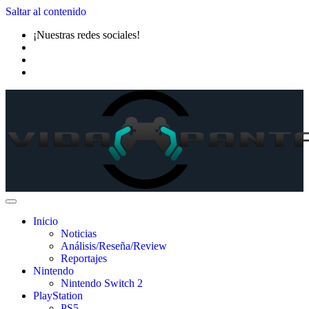
Saltar al contenido
¡Nuestras redes sociales!
Inicio
Noticias
Análisis/Reseña/Review
Reportajes
Nintendo
Nintendo Switch 2
PlayStation
PS5