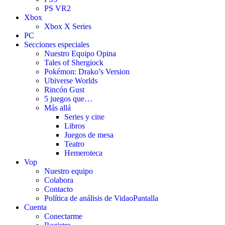
PS VR2
Xbox
Xbox X Series
PC
Secciones especiales
Nuestro Equipo Opina
Tales of Shergiock
Pokémon: Drako’s Version
Ubiverse Worlds
Rincón Gust
5 juegos que…
Más allá
Series y cine
Libros
Juegos de mesa
Teatro
Hemeroteca
Vop
Nuestro equipo
Colabora
Contacto
Política de análisis de VidaoPantalla
Cuenta
Conectarme