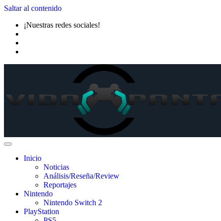
Saltar al contenido
¡Nuestras redes sociales!
Inicio
Noticias
Análisis/Reseña/Review
Reportajes
Nintendo
Nintendo Switch 2
PlayStation
PS5