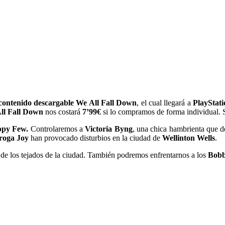
contenido descargable We All Fall Down
, el cual llegará a
PlayStati
ll Fall Down
nos costará
7’99€
si lo compramos de forma individual.
py Few.
Controlaremos a
Victoria Byng
, una chica hambrienta que d
roga Joy
han provocado disturbios en la ciudad de
Wellinton Wells
.
s de los tejados de la ciudad. También podremos enfrentarnos a los
Bobb