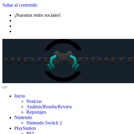
Saltar al contenido
¡Nuestras redes sociales!
Inicio
Noticias
Análisis/Reseña/Review
Reportajes
Nintendo
Nintendo Switch 2
PlayStation
PS5