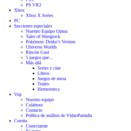
PS VR2
Xbox
Xbox X Series
PC
Secciones especiales
Nuestro Equipo Opina
Tales of Shergiock
Pokémon: Drako’s Version
Ubiverse Worlds
Rincón Gust
5 juegos que…
Más allá
Series y cine
Libros
Juegos de mesa
Teatro
Hemeroteca
Vop
Nuestro equipo
Colabora
Contacto
Política de análisis de VidaoPantalla
Cuenta
Conectarme