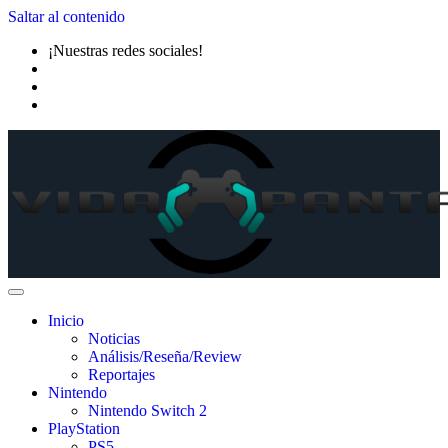
Saltar al contenido
¡Nuestras redes sociales!
Inicio
Noticias
Análisis/Reseña/Review
Reportajes
Nintendo
Nintendo Switch 2
PlayStation
PS5