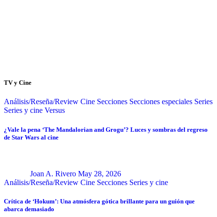
TV y Cine
Análisis/Reseña/Review
Cine
Secciones
Secciones especiales
Series
Series y cine
Versus
¿Vale la pena ‘The Mandalorian and Grogu’? Luces y sombras del regreso
de Star Wars al cine
Joan A. Rivero
May 28, 2026
Análisis/Reseña/Review
Cine
Secciones
Series y cine
Crítica de ‘Hokum’: Una atmósfera gótica brillante para un guión que
abarca demasiado