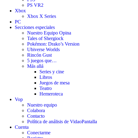
PS VR2
Xbox
Xbox X Series
PC
Secciones especiales
Nuestro Equipo Opina
Tales of Shergiock
Pokémon: Drako’s Version
Ubiverse Worlds
Rincón Gust
5 juegos que…
Más allá
Series y cine
Libros
Juegos de mesa
Teatro
Hemeroteca
Vop
Nuestro equipo
Colabora
Contacto
Política de análisis de VidaoPantalla
Cuenta
Conectarme