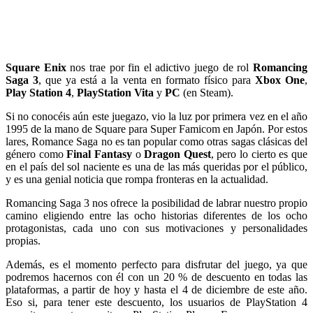
Square Enix
nos trae por fin el adictivo juego de rol
Romancing
Saga 3
, que ya está a la venta en formato físico para
Xbox One
,
Play Station 4
,
PlayStation Vita
y
PC
(en Steam).
Si no conocéis aún este juegazo, vio la luz por primera vez en el año
1995 de la mano de Square para Super Famicom en Japón. Por estos
lares, Romance Saga no es tan popular como otras sagas clásicas del
género como
Final Fantasy
o
Dragon Quest
, pero lo cierto es que
en el país del sol naciente es una de las más queridas por el público,
y es una genial noticia que rompa fronteras en la actualidad.
Romancing Saga 3 nos ofrece la posibilidad de labrar nuestro propio
camino eligiendo entre las ocho historias diferentes de los ocho
protagonistas, cada uno con sus motivaciones y personalidades
propias.
Además, es el momento perfecto para disfrutar del juego, ya que
podremos hacernos con él con un 20 % de descuento en todas las
plataformas, a partir de hoy y hasta el 4 de diciembre de este año.
Eso si, para tener este descuento, los usuarios de PlayStation 4