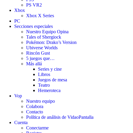
PS VR2
Xbox
Xbox X Series
PC
Secciones especiales
Nuestro Equipo Opina
Tales of Shergiock
Pokémon: Drako’s Version
Ubiverse Worlds
Rincón Gust
5 juegos que…
Más allá
Series y cine
Libros
Juegos de mesa
Teatro
Hemeroteca
Vop
Nuestro equipo
Colabora
Contacto
Política de análisis de VidaoPantalla
Cuenta
Conectarme