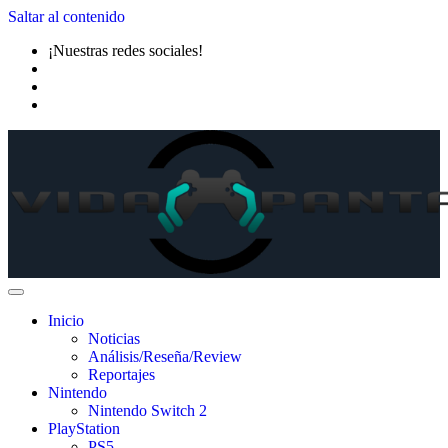
Saltar al contenido
¡Nuestras redes sociales!
Inicio
Noticias
Análisis/Reseña/Review
Reportajes
Nintendo
Nintendo Switch 2
PlayStation
PS5