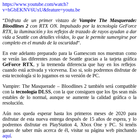
https://www.youtube.com/watch?
v=hGbEKNV6UxU&feature=youtu.be
“
Disfruta de un primer vistazo de
Vampire The Masquerade:
Bloodlines 2
con RTX ON. Impulsado por la tecnología GeForce
RTX, la iluminación y los reflejos de trazado de rayos ayudan a dar
vida a Seattle con detalles vívidos, lo que le permite sumergirse por
completo en el mundo de la oscuridad
“.
En este adelanto preparado para la Gamescom nos muestran como
se verán las diferentes zonas de Seattle gracias a la tarjeta gráfica
GeForce RTX
, y la tremenda diferencia que hay en los reflejos
cuando está activada y viceversa. Eso si, solo podremos disfrutar de
esta tecnología si lo jugamos en su versión de PC.
Vampire: The Masquerade – Bloodlines 2 también será compatible
con la
tecnología DLSS
, con la que consiguen que los fps sean más
estables de lo normal, aunque se aumente la calidad gráfica o la
resolución.
Aún nos queda esperar hasta los primeros meses de 2020 para
disfrutar de esta nueva entrega después de 15 años de espera, y lo
podremos disfrutar en PlayStation 4, Xbox One y PC. Si tenéis
ganas de saber más acerca de él, visitar su página web pinchando
aquí
.