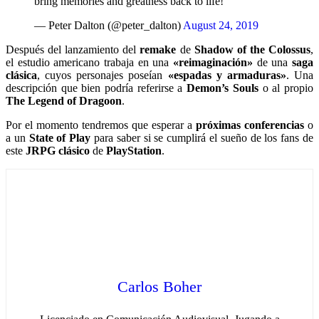
bring memories and greatness back to life!
— Peter Dalton (@peter_dalton)
August 24, 2019
Después del lanzamiento del
remake
de
Shadow of the Colossus
,
el estudio americano trabaja en una
«reimaginación»
de una
saga
clásica
, cuyos personajes poseían
«espadas y armaduras»
. Una
descripción que bien podría referirse a
Demon’s Souls
o al propio
The Legend of Dragoon
.
Por el momento tendremos que esperar a
próximas conferencias
o
a un
State of Play
para saber si se cumplirá el sueño de los fans de
este
JRPG clásico
de
PlayStation
.
Carlos Boher