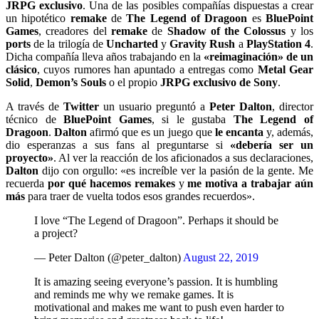
JRPG exclusivo
. Una de las posibles compañías dispuestas a crear
un hipotético
remake
de
The Legend of Dragoon
es
BluePoint
Games
, creadores del
remake
de
Shadow of the Colossus
y los
ports
de la trilogía de
Uncharted
y
Gravity Rush
a
PlayStation 4
.
Dicha compañía lleva años trabajando en la
«reimaginación»
de un
clásico
, cuyos rumores han apuntado a entregas como
Metal Gear
Solid
,
Demon’s Souls
o el propio
JRPG
exclusivo de Sony
.
A través de
Twitter
un usuario preguntó a
Peter Dalton
, director
técnico de
BluePoint Games
, si le gustaba
The Legend of
Dragoon
.
Dalton
afirmó que es un juego que
le encanta
y, además,
dio esperanzas a sus fans al preguntarse si
«debería ser un
proyecto»
. Al ver la reacción de los aficionados a sus declaraciones,
Dalton
dijo con orgullo: «es increíble ver la pasión de la gente. Me
recuerda
por qué hacemos remakes
y
me motiva a trabajar aún
más
para traer de vuelta todos esos grandes recuerdos».
I love “The Legend of Dragoon”. Perhaps it should be
a project?
— Peter Dalton (@peter_dalton)
August 22, 2019
It is amazing seeing everyone’s passion. It is humbling
and reminds me why we remake games. It is
motivational and makes me want to push even harder to