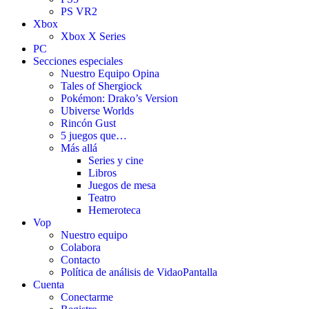
PS VR2
Xbox
Xbox X Series
PC
Secciones especiales
Nuestro Equipo Opina
Tales of Shergiock
Pokémon: Drako’s Version
Ubiverse Worlds
Rincón Gust
5 juegos que…
Más allá
Series y cine
Libros
Juegos de mesa
Teatro
Hemeroteca
Vop
Nuestro equipo
Colabora
Contacto
Política de análisis de VidaoPantalla
Cuenta
Conectarme