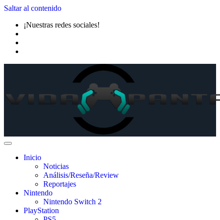
Saltar al contenido
¡Nuestras redes sociales!
Inicio
Noticias
Análisis/Reseña/Review
Reportajes
Nintendo
Nintendo Switch 2
PlayStation
PS5