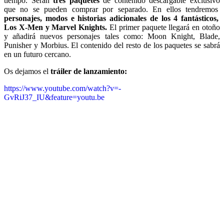
tiempo. Serán
tres paquetes
de contenido descargable exclusivo
que no se pueden comprar por separado. En ellos tendremos
personajes, modos e historias adicionales de los 4 fantásticos,
Los X-Men y Marvel Knights.
El primer paquete llegará en otoño
y añadirá nuevos personajes tales como: Moon Knight, Blade,
Punisher y Morbius. El contenido del resto de los paquetes se sabrá
en un futuro cercano.
Os dejamos el
tráiler de lanzamiento:
https://www.youtube.com/watch?v=-
GvRiJ37_IU&feature=youtu.be