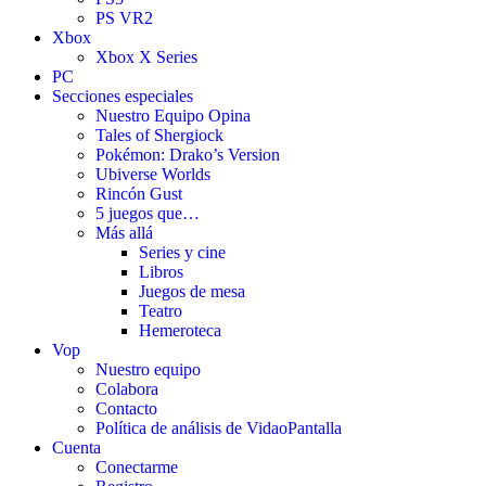
PS VR2
Xbox
Xbox X Series
PC
Secciones especiales
Nuestro Equipo Opina
Tales of Shergiock
Pokémon: Drako’s Version
Ubiverse Worlds
Rincón Gust
5 juegos que…
Más allá
Series y cine
Libros
Juegos de mesa
Teatro
Hemeroteca
Vop
Nuestro equipo
Colabora
Contacto
Política de análisis de VidaoPantalla
Cuenta
Conectarme