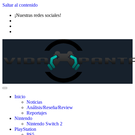
Saltar al contenido
¡Nuestras redes sociales!
Inicio
Noticias
Análisis/Reseña/Review
Reportajes
Nintendo
Nintendo Switch 2
PlayStation
PS5