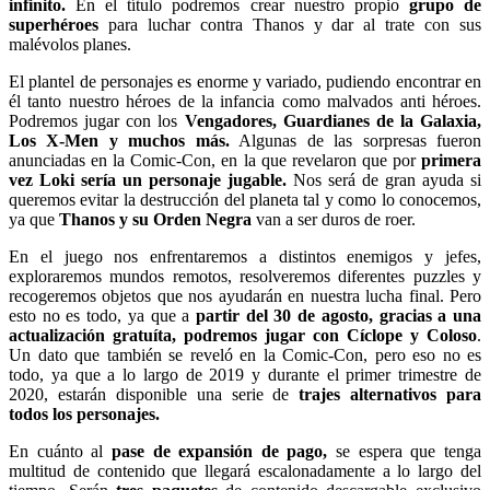
infinito.
En el título podremos crear nuestro propio
grupo de
superhéroes
para luchar contra Thanos y dar al trate con sus
malévolos planes.
El plantel de personajes es enorme y variado, pudiendo encontrar en
él tanto nuestro héroes de la infancia como malvados anti héroes.
Podremos jugar con los
Vengadores, Guardianes de la Galaxia,
Los X-Men y muchos más.
Algunas de las sorpresas fueron
anunciadas en la Comic-Con, en la que revelaron que por
primera
vez Loki sería un personaje jugable.
Nos será de gran ayuda si
queremos evitar la destrucción del planeta tal y como lo conocemos,
ya que
Thanos y su Orden Negra
van a ser duros de roer.
En el juego nos enfrentaremos a distintos enemigos y jefes,
exploraremos mundos remotos, resolveremos diferentes puzzles y
recogeremos objetos que nos ayudarán en nuestra lucha final. Pero
esto no es todo, ya que a
partir del 30 de agosto, gracias a una
actualización gratuíta, podremos jugar con Cíclope y Coloso
.
Un dato que también se reveló en la Comic-Con, pero eso no es
todo, ya que a lo largo de 2019 y durante el primer trimestre de
2020, estarán disponible una serie de
trajes alternativos para
todos los personajes.
En cuánto al
pase de expansión de pago,
se espera que tenga
multitud de contenido que llegará escalonadamente a lo largo del