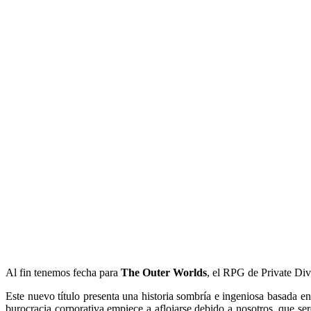
Al fin tenemos fecha para
The Outer Worlds
, el RPG de Private Div
Este nuevo título presenta una historia sombría e ingeniosa basada en
burocracia corporativa empiece a aflojarse debido a nosotros, que s