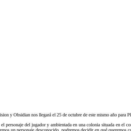
ision y Obsidian nos llegará el 25 de octubre de este mismo año para 
 el personaje del jugador y ambientada en una colonia situada en el co
eremos un personaje desconocido, podremos decidir en qué queremos con