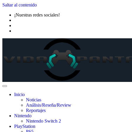
Saltar al contenido
¡Nuestras redes sociales!
Inicio
Noticias
Análisis/Reseña/Review
Reportajes
Nintendo
Nintendo Switch 2
PlayStation
PS5