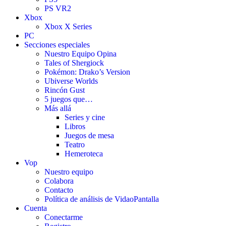
PS VR2
Xbox
Xbox X Series
PC
Secciones especiales
Nuestro Equipo Opina
Tales of Shergiock
Pokémon: Drako’s Version
Ubiverse Worlds
Rincón Gust
5 juegos que…
Más allá
Series y cine
Libros
Juegos de mesa
Teatro
Hemeroteca
Vop
Nuestro equipo
Colabora
Contacto
Política de análisis de VidaoPantalla
Cuenta
Conectarme