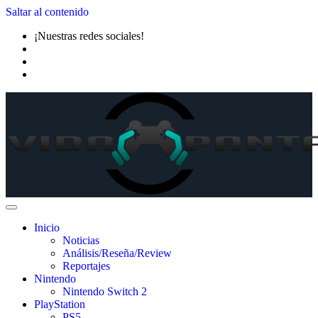
Saltar al contenido
¡Nuestras redes sociales!
Inicio
Noticias
Análisis/Reseña/Review
Reportajes
Nintendo
Nintendo Switch 2
PlayStation
PS5