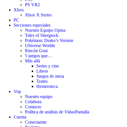
PS VR2
Xbox
Xbox X Series
PC
Secciones especiales
Nuestro Equipo Opina
Tales of Shergiock
Pokémon: Drako’s Version
Ubiverse Worlds
Rincón Gust
5 juegos que…
Más allá
Series y cine
Libros
Juegos de mesa
Teatro
Hemeroteca
Vop
Nuestro equipo
Colabora
Contacto
Política de análisis de VidaoPantalla
Cuenta
Conectarme