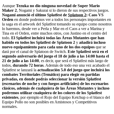
Aunque
Tezuka no dio ninguna novedad de Super Mario
Maker 2
, Nogami y Sakurai si lo dieron de sus respectivos juegos.
Nogami anunció el último Splatfest de
Splatoon 2
: Caos VS
Orden
en donde podemos ver a todos los personajes importantes en
la saga en el artwork del Splatfest tomando su equipo como nosotros
lo haremos, desde ver a Perla y Mar en el Caos a ver a Marina y
Tina en el Orden, entre muchos otros, con Justino en el centro del
todo.
El Splatfest incluirá todas las Áreas Mutantes que han
habido en todos los Splatfest de Splatoon 2
y
añadirá incluso
nuevo equipamiento para cada uno de los dos equipos
que se
dará por el canal de Splatoon de Switch.
Este Splatfest será en el
segundo aniversario del juego el 18 de julio a las 14:00 hasta el
21 de julio a las 14:00
, es decir, que será el Splatfest más largo de
todos,
durando 72 horas
. Además de todo eso una vez acabado el
Splatfest se lanzará la
actualización 5.0 del juego que incluirá los
combates Territoriales (Temático) para elegir en partidas
privadas, en donde podrás seleccionar la versión Splatfest
(escenarios de noche y con fuegos artificiales) de los escenarios
clásicos, además de cualquiera de las Áreas Mutantes y incluso
podremos utilizar cualquiera de los colores de los Splatfest
existentes
, por ejemplo el Rojo del Equipo Ketchup o el blanco del
Equipo Pollo no son posibles en Amistosos y Competitivos
normales.