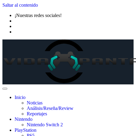
Saltar al contenido
¡Nuestras redes sociales!
Inicio
Noticias
Análisis/Reseña/Review
Reportajes
Nintendo
Nintendo Switch 2
PlayStation
PS5