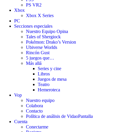
PS VR2
Xbox
Xbox X Series
PC
Secciones especiales
Nuestro Equipo Opina
Tales of Shergiock
Pokémon: Drako’s Version
Ubiverse Worlds
Rincón Gust
5 juegos que…
Más allá
Series y cine
Libros
Juegos de mesa
Teatro
Hemeroteca
Vop
Nuestro equipo
Colabora
Contacto
Política de análisis de VidaoPantalla
Cuenta
Conectarme