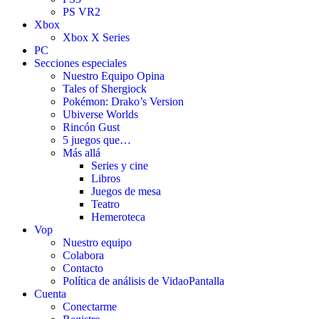
PS VR2
Xbox
Xbox X Series
PC
Secciones especiales
Nuestro Equipo Opina
Tales of Shergiock
Pokémon: Drako’s Version
Ubiverse Worlds
Rincón Gust
5 juegos que…
Más allá
Series y cine
Libros
Juegos de mesa
Teatro
Hemeroteca
Vop
Nuestro equipo
Colabora
Contacto
Política de análisis de VidaoPantalla
Cuenta
Conectarme