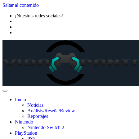
Saltar al contenido
¡Nuestras redes sociales!
Inicio
Noticias
Análisis/Reseña/Review
Reportajes
Nintendo
Nintendo Switch 2
PlayStation
PS5