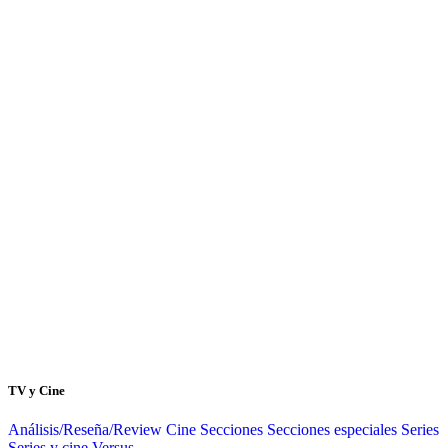
TV y Cine
Análisis/Reseña/Review
Cine
Secciones
Secciones especiales
Series
Series y cine
Versus