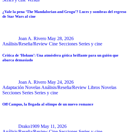
¿Vale la pena ‘The Mandalorian and Grogu’? Luces y sombras del regreso
de Star Wars al cine
Joan A. Rivero
May 28, 2026
Análisis/Reseña/Review
Cine
Secciones
Series y cine
Crítica de ‘Hokum’: Una atmósfera gótica brillante para un guión que
abarca demasiado
Joan A. Rivero
May 24, 2026
Adaptación Novelas
Análisis/Reseña/Review
Libros
Novelas
Secciones
Series
Series y cine
Off Campus, la llegada al olimpo de un nuevo romance
Drako1909
May 11, 2026
Análisis/Reseña/Review
Cine
Secciones
Series y cine