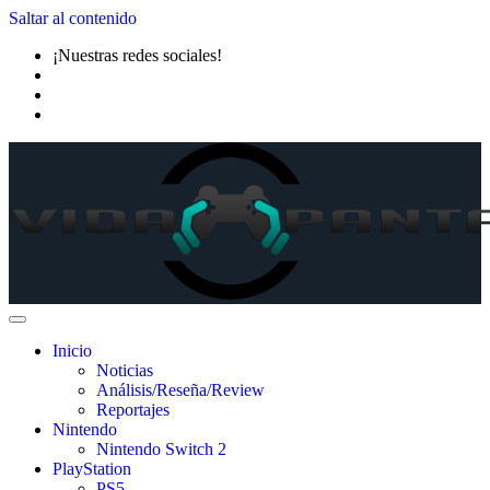
Saltar al contenido
¡Nuestras redes sociales!
Inicio
Noticias
Análisis/Reseña/Review
Reportajes
Nintendo
Nintendo Switch 2
PlayStation
PS5