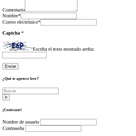
Comentario
Nombre
*
Correo electrónico
*
Captcha
*
Escriba el texto mostrado arriba:
¿Qué te apetece leer?
Ir
¡Conéctate!
Nombre de usuario
Contraseña