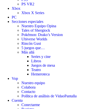
PS VR2
Xbox
Xbox X Series
PC
Secciones especiales
Nuestro Equipo Opina
Tales of Shergiock
Pokémon: Drako’s Version
Ubiverse Worlds
Rincón Gust
5 juegos que…
Más allá
Series y cine
Libros
Juegos de mesa
Teatro
Hemeroteca
Vop
Nuestro equipo
Colabora
Contacto
Política de análisis de VidaoPantalla
Cuenta
Conectarme