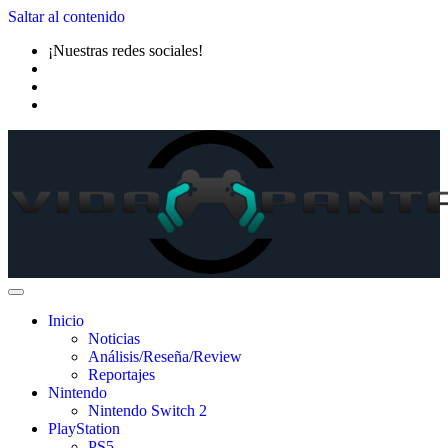
Saltar al contenido
¡Nuestras redes sociales!
Inicio
Noticias
Análisis/Reseña/Review
Reportajes
Nintendo
Nintendo Switch 2
PlayStation
PS5