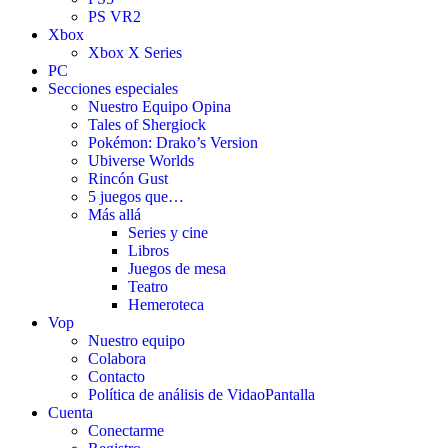
PS VR2
Xbox
Xbox X Series
PC
Secciones especiales
Nuestro Equipo Opina
Tales of Shergiock
Pokémon: Drako’s Version
Ubiverse Worlds
Rincón Gust
5 juegos que…
Más allá
Series y cine
Libros
Juegos de mesa
Teatro
Hemeroteca
Vop
Nuestro equipo
Colabora
Contacto
Política de análisis de VidaoPantalla
Cuenta
Conectarme