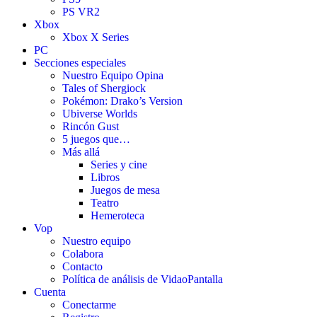
PS VR2
Xbox
Xbox X Series
PC
Secciones especiales
Nuestro Equipo Opina
Tales of Shergiock
Pokémon: Drako’s Version
Ubiverse Worlds
Rincón Gust
5 juegos que…
Más allá
Series y cine
Libros
Juegos de mesa
Teatro
Hemeroteca
Vop
Nuestro equipo
Colabora
Contacto
Política de análisis de VidaoPantalla
Cuenta
Conectarme