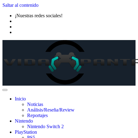
Saltar al contenido
¡Nuestras redes sociales!
Inicio
Noticias
Análisis/Reseña/Review
Reportajes
Nintendo
Nintendo Switch 2
PlayStation
PS5