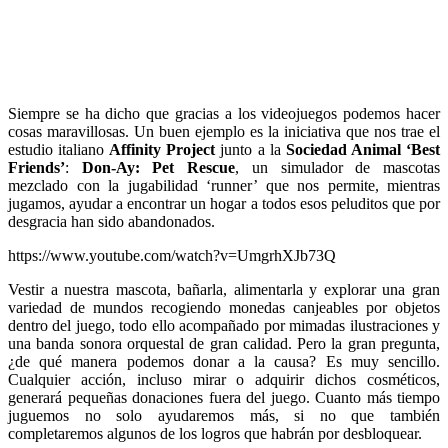
Siempre se ha dicho que gracias a los videojuegos podemos hacer
cosas maravillosas. Un buen ejemplo es la iniciativa que nos trae el
estudio italiano
Affinity Project
junto a la
Sociedad Animal ‘Best
Friends’
:
Don-Ay: Pet Rescue
, un simulador de mascotas
mezclado con la jugabilidad ‘runner’ que nos permite, mientras
jugamos, ayudar a encontrar un hogar a todos esos peluditos que por
desgracia han sido abandonados.
https://www.youtube.com/watch?v=UmgrhXJb73Q
Vestir a nuestra mascota, bañarla, alimentarla y explorar una gran
variedad de mundos recogiendo monedas canjeables por objetos
dentro del juego, todo ello acompañado por mimadas ilustraciones y
una banda sonora orquestal de gran calidad. Pero la gran pregunta,
¿de qué manera podemos donar a la causa? Es muy sencillo.
Cualquier acción, incluso mirar o adquirir dichos cosméticos,
generará pequeñas donaciones fuera del juego. Cuanto más tiempo
juguemos no solo ayudaremos más, si no que también
completaremos algunos de los logros que habrán por desbloquear.