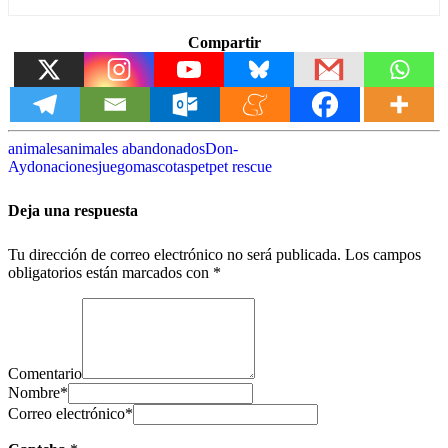
Compartir
animales
animales abandonados
Don-
Ay
donaciones
juego
mascotas
pet
pet rescue
Deja una respuesta
Tu dirección de correo electrónico no será publicada.
Los campos
obligatorios están marcados con
*
Comentario
Nombre
*
Correo electrónico
*