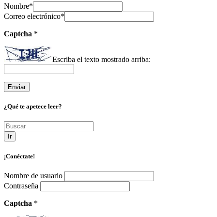
Nombre
*
Correo electrónico
*
Captcha
*
Escriba el texto mostrado arriba:
¿Qué te apetece leer?
Ir
¡Conéctate!
Nombre de usuario
Contraseña
Captcha
*