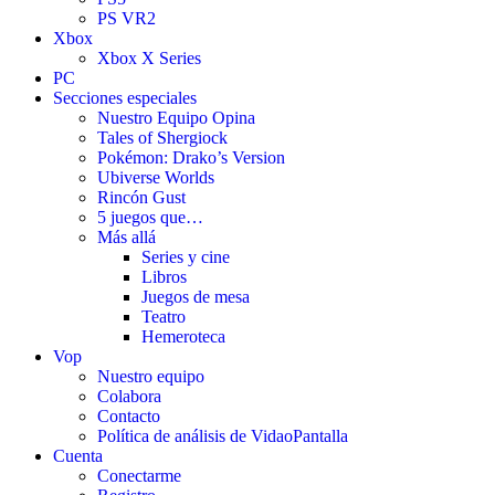
PS VR2
Xbox
Xbox X Series
PC
Secciones especiales
Nuestro Equipo Opina
Tales of Shergiock
Pokémon: Drako’s Version
Ubiverse Worlds
Rincón Gust
5 juegos que…
Más allá
Series y cine
Libros
Juegos de mesa
Teatro
Hemeroteca
Vop
Nuestro equipo
Colabora
Contacto
Política de análisis de VidaoPantalla
Cuenta
Conectarme