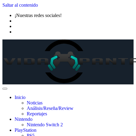
Saltar al contenido
¡Nuestras redes sociales!
Inicio
Noticias
Análisis/Reseña/Review
Reportajes
Nintendo
Nintendo Switch 2
PlayStation
PS5