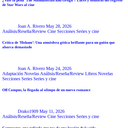
¿Vale la pena ‘The Mandalorian and Grogu’? Luces y sombras del regreso
de Star Wars al cine
Joan A. Rivero
May 28, 2026
Análisis/Reseña/Review
Cine
Secciones
Series y cine
Crítica de ‘Hokum’: Una atmósfera gótica brillante para un guión que
abarca demasiado
Joan A. Rivero
May 24, 2026
Adaptación Novelas
Análisis/Reseña/Review
Libros
Novelas
Secciones
Series
Series y cine
Off Campus, la llegada al olimpo de un nuevo romance
Drako1909
May 11, 2026
Análisis/Reseña/Review
Cine
Secciones
Series y cine
Campeones, una película que nos da una lección de la vida