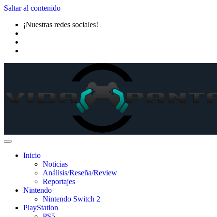
Saltar al contenido
¡Nuestras redes sociales!
Inicio
Noticias
Análisis/Reseña/Review
Reportajes
Nintendo
Nintendo Switch 2
PlayStation
PS5