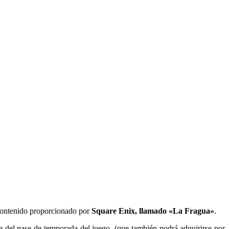
 contenido proporcionado por
Square Enix, llamado «La
Fragua»
.
te del pase de temporada del juego, (que también podrá adquirirse por