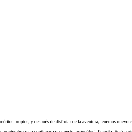
méritos propios, y después de disfrutar de la aventura, tenemos nuevo
de noviembre para continuar con nuestra arqueóloga favorita. Será par