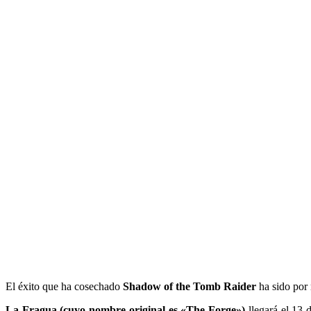
El éxito que ha cosechado
Shadow of the Tomb Raider
ha sido por 
La Fragua (cuyo nombre original es «The Forge»)
llegará el 13 