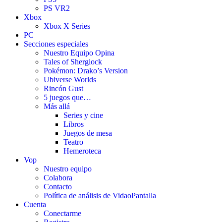
PS VR2
Xbox
Xbox X Series
PC
Secciones especiales
Nuestro Equipo Opina
Tales of Shergiock
Pokémon: Drako’s Version
Ubiverse Worlds
Rincón Gust
5 juegos que…
Más allá
Series y cine
Libros
Juegos de mesa
Teatro
Hemeroteca
Vop
Nuestro equipo
Colabora
Contacto
Política de análisis de VidaoPantalla
Cuenta
Conectarme