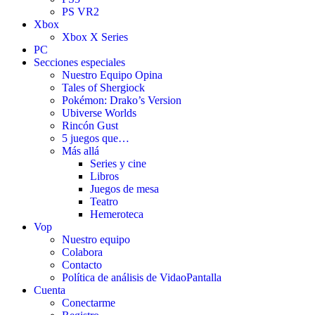
PS VR2
Xbox
Xbox X Series
PC
Secciones especiales
Nuestro Equipo Opina
Tales of Shergiock
Pokémon: Drako’s Version
Ubiverse Worlds
Rincón Gust
5 juegos que…
Más allá
Series y cine
Libros
Juegos de mesa
Teatro
Hemeroteca
Vop
Nuestro equipo
Colabora
Contacto
Política de análisis de VidaoPantalla
Cuenta
Conectarme