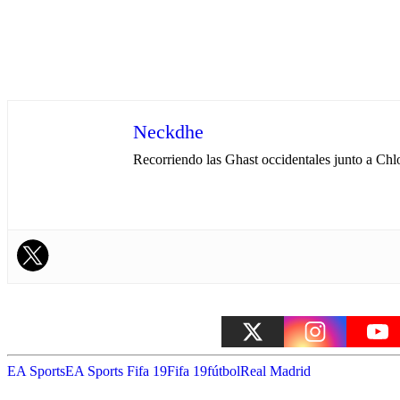
Neckdhe
Recorriendo las Ghast occidentales junto a Chl
EA Sports
EA Sports Fifa 19
Fifa 19
fútbol
Real Madrid