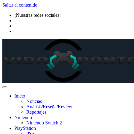
Saltar al contenido
¡Nuestras redes sociales!
Inicio
Noticias
Análisis/Reseña/Review
Reportajes
Nintendo
Nintendo Switch 2
PlayStation
PS5