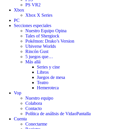
PS VR2
Xbox
Xbox X Series
PC
Secciones especiales
Nuestro Equipo Opina
Tales of Shergiock
Pokémon: Drako’s Version
Ubiverse Worlds
Rincón Gust
5 juegos que…
Más allá
Series y cine
Libros
Juegos de mesa
Teatro
Hemeroteca
Vop
Nuestro equipo
Colabora
Contacto
Política de análisis de VidaoPantalla
Cuenta
Conectarme