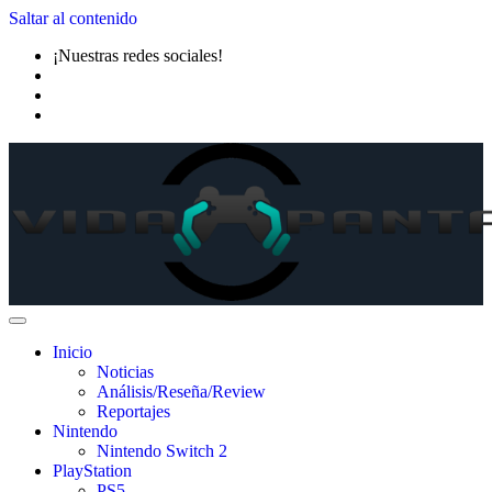
Saltar al contenido
¡Nuestras redes sociales!
Inicio
Noticias
Análisis/Reseña/Review
Reportajes
Nintendo
Nintendo Switch 2
PlayStation
PS5