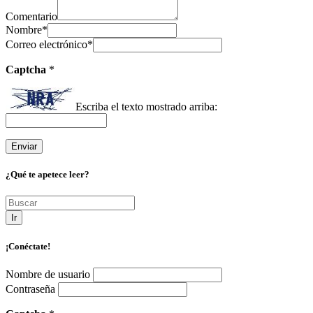
Comentario
Nombre
*
Correo electrónico
*
Captcha
*
Escriba el texto mostrado arriba:
¿Qué te apetece leer?
Ir
¡Conéctate!
Nombre de usuario
Contraseña