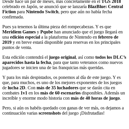
Desde hace un par de meses, más concretamente en el
TGS 2018
celebrado en Japón, se anunció que se lanzaría
BlazBlue: Central
Fiction
para
Nintendo Switch
, pero que aún no había fecha
confirmada.
Pues ya tenemos la última pieza del rompecabezas. Y es que
Meridiem Games
y
Pqube
han anunciado que el juego llegará en
una
edición especial
a la plataforma de Nintendo en
febrero de
2019
y en breve estará disponible para reservas en los principales
puntos de venta.
Esta edición contendrá el
juego original
, así como
todos los DLC’s
aparecidos hasta la fecha
, para que tanto veteranos como nuevos
jugadores se inicien una de las franquicias más queridas.
Y para los más despistados, os ponemos al día de este juego. Y es
que, para muchos, es uno de los mejores exponentes de los juegos
de
lucha 2D
. Con
más de 35 luchadores
que se darán cita en
combates
1v1
en los
más de 60 escenarios
disponibles. Además un
increíble y enorme modo historia con
más de 40 horas de juego
.
Pero, si aún os habéis quedado con ganas de ver más, os dejamos a
continuación varias
screenshots
del juego ¡Disfrutadlas!