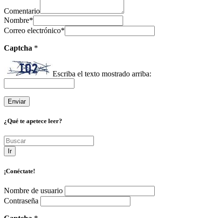
Comentario
Nombre
*
Correo electrónico
*
Captcha
*
Escriba el texto mostrado arriba:
¿Qué te apetece leer?
Ir
¡Conéctate!
Nombre de usuario
Contraseña