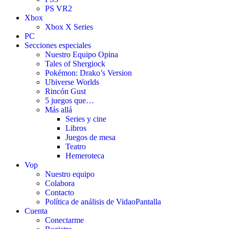
PS VR2
Xbox
Xbox X Series
PC
Secciones especiales
Nuestro Equipo Opina
Tales of Shergiock
Pokémon: Drako’s Version
Ubiverse Worlds
Rincón Gust
5 juegos que…
Más allá
Series y cine
Libros
Juegos de mesa
Teatro
Hemeroteca
Vop
Nuestro equipo
Colabora
Contacto
Política de análisis de VidaoPantalla
Cuenta
Conectarme