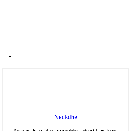
Neckdhe
Recorriendo las Ghast occidentales junto a Chloe Frazer.