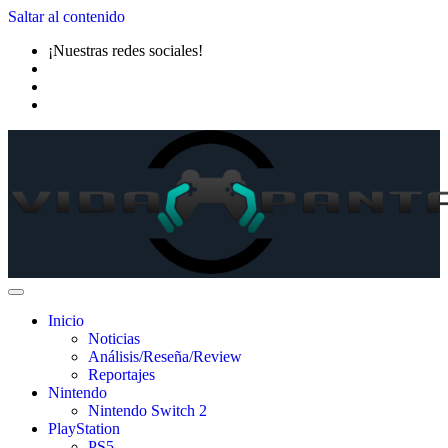
Saltar al contenido
¡Nuestras redes sociales!
Inicio
Noticias
Análisis/Reseña/Review
Reportajes
Nintendo
Nintendo Switch 2
PlayStation
PS5