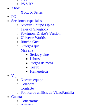
PS VR2
Xbox
Xbox X Series
PC
Secciones especiales
Nuestro Equipo Opina
Tales of Shergiock
Pokémon: Drako’s Version
Ubiverse Worlds
Rincón Gust
5 juegos que…
Más allá
Series y cine
Libros
Juegos de mesa
Teatro
Hemeroteca
Vop
Nuestro equipo
Colabora
Contacto
Política de análisis de VidaoPantalla
Cuenta
Conectarme