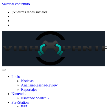
Saltar al contenido
¡Nuestras redes sociales!
Inicio
Noticias
Análisis/Reseña/Review
Reportajes
Nintendo
Nintendo Switch 2
PlayStation
PS5