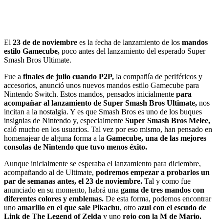
El
23 de de noviembre
es la fecha de lanzamiento de los
mandos
estilo Gamecube,
poco antes del lanzamiento del esperado Super
Smash Bros Ultimate.
Fue a
finales de julio cuando P2P,
la compañía de periféricos y
accesorios, anunció unos nuevos mandos estilo Gamecube para
Nintendo Switch. Estos mandos, pensados inicialmente
para
acompañar al lanzamiento de Super Smash Bros Ultimate,
nos
incitan a la nostalgia. Y es que Smash Bros es uno de los buques
insignias de Nintendo y, especialmente
Super Smash Bros Melee,
caló mucho en los usuarios. Tal vez por eso mismo, han pensado en
homenajear de alguna forma a la
Gamecube, una de las mejores
consolas de Nintendo que tuvo menos éxito.
Aunque inicialmente se esperaba el lanzamiento para diciembre,
acompañando al de Ultimate,
podremos empezar a probarlos un
par de semanas antes, el 23 de noviembre.
Tal y como fue
anunciado en su momento, habrá una
gama de tres mandos con
diferentes colores y emblemas.
De esta forma, podemos encontrar
uno
amarillo en el que sale Pikachu
, otro a
zul con el escudo de
Link de The Legend of Zelda
y uno
rojo con la M de Mario.