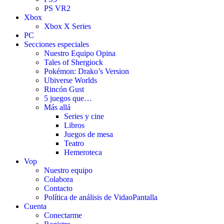
PS VR2
Xbox
Xbox X Series
PC
Secciones especiales
Nuestro Equipo Opina
Tales of Shergiock
Pokémon: Drako’s Version
Ubiverse Worlds
Rincón Gust
5 juegos que…
Más allá
Series y cine
Libros
Juegos de mesa
Teatro
Hemeroteca
Vop
Nuestro equipo
Colabora
Contacto
Política de análisis de VidaoPantalla
Cuenta
Conectarme