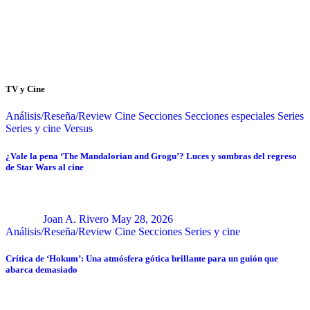
TV y Cine
Análisis/Reseña/Review
Cine
Secciones
Secciones especiales
Series
Series y cine
Versus
¿Vale la pena ‘The Mandalorian and Grogu’? Luces y sombras del regreso
de Star Wars al cine
Joan A. Rivero
May 28, 2026
Análisis/Reseña/Review
Cine
Secciones
Series y cine
Crítica de ‘Hokum’: Una atmósfera gótica brillante para un guión que
abarca demasiado