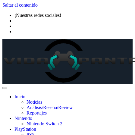
Saltar al contenido
¡Nuestras redes sociales!
Inicio
Noticias
Análisis/Reseña/Review
Reportajes
Nintendo
Nintendo Switch 2
PlayStation
PS5