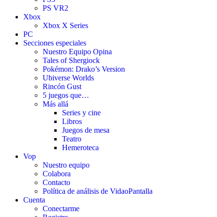
PS VR2
Xbox
Xbox X Series
PC
Secciones especiales
Nuestro Equipo Opina
Tales of Shergiock
Pokémon: Drako’s Version
Ubiverse Worlds
Rincón Gust
5 juegos que…
Más allá
Series y cine
Libros
Juegos de mesa
Teatro
Hemeroteca
Vop
Nuestro equipo
Colabora
Contacto
Política de análisis de VidaoPantalla
Cuenta
Conectarme