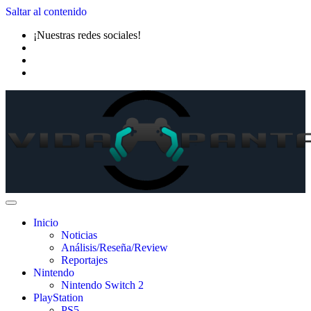
Saltar al contenido
¡Nuestras redes sociales!
Inicio
Noticias
Análisis/Reseña/Review
Reportajes
Nintendo
Nintendo Switch 2
PlayStation
PS5