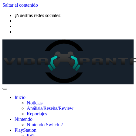
Saltar al contenido
¡Nuestras redes sociales!
Inicio
Noticias
Análisis/Reseña/Review
Reportajes
Nintendo
Nintendo Switch 2
PlayStation
PS5