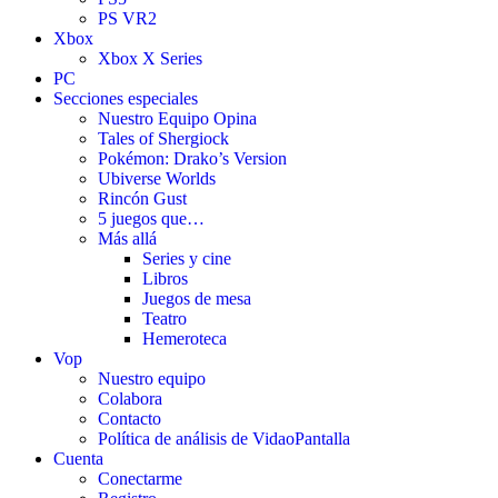
PS VR2
Xbox
Xbox X Series
PC
Secciones especiales
Nuestro Equipo Opina
Tales of Shergiock
Pokémon: Drako’s Version
Ubiverse Worlds
Rincón Gust
5 juegos que…
Más allá
Series y cine
Libros
Juegos de mesa
Teatro
Hemeroteca
Vop
Nuestro equipo
Colabora
Contacto
Política de análisis de VidaoPantalla
Cuenta
Conectarme