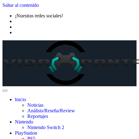
Saltar al contenido
¡Nuestras redes sociales!
Inicio
Noticias
Análisis/Reseña/Review
Reportajes
Nintendo
Nintendo Switch 2
PlayStation
PS5