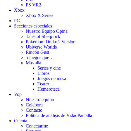
PS VR2
Xbox
Xbox X Series
PC
Secciones especiales
Nuestro Equipo Opina
Tales of Shergiock
Pokémon: Drako’s Version
Ubiverse Worlds
Rincón Gust
5 juegos que…
Más allá
Series y cine
Libros
Juegos de mesa
Teatro
Hemeroteca
Vop
Nuestro equipo
Colabora
Contacto
Política de análisis de VidaoPantalla
Cuenta
Conectarme