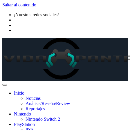
Saltar al contenido
¡Nuestras redes sociales!
Inicio
Noticias
Análisis/Reseña/Review
Reportajes
Nintendo
Nintendo Switch 2
PlayStation
PS5