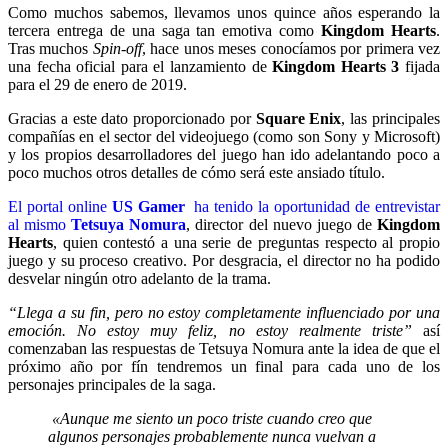
Como muchos sabemos, llevamos unos quince años esperando la
tercera entrega de una saga tan emotiva como
Kingdom Hearts
.
Tras muchos
Spin-off
, hace unos meses conocíamos por primera vez
una fecha oficial para el lanzamiento de
Kingdom Hearts 3
fijada
para el 29 de enero de 2019.
Gracias a este dato proporcionado por
Square Enix
, las principales
compañías en el sector del videojuego (como son Sony y Microsoft)
y los propios desarrolladores del juego han ido adelantando poco a
poco muchos otros detalles de cómo será este ansiado título.
El portal online
US Gamer
ha tenido la oportunidad de entrevistar
al mismo
Tetsuya Nomura
, director del nuevo juego de
Kingdom
Hearts
, quien contestó a una serie de preguntas respecto al propio
juego y su proceso creativo. Por desgracia, el director no ha podido
desvelar ningún otro adelanto de la trama.
“Llega a su fin, pero no estoy completamente influenciado por una
emoción. No estoy muy feliz, no estoy realmente triste”
así
comenzaban las respuestas de Tetsuya Nomura ante la idea de que el
próximo año por fín tendremos un final para cada uno de los
personajes principales de la saga.
«Aunque me siento un poco triste cuando creo que
algunos personajes probablemente nunca vuelvan a