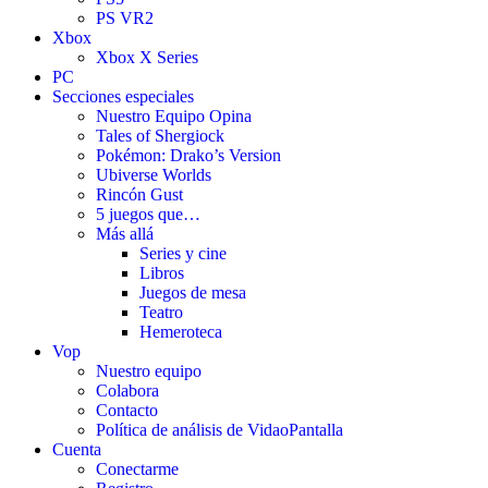
PS VR2
Xbox
Xbox X Series
PC
Secciones especiales
Nuestro Equipo Opina
Tales of Shergiock
Pokémon: Drako’s Version
Ubiverse Worlds
Rincón Gust
5 juegos que…
Más allá
Series y cine
Libros
Juegos de mesa
Teatro
Hemeroteca
Vop
Nuestro equipo
Colabora
Contacto
Política de análisis de VidaoPantalla
Cuenta
Conectarme