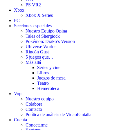
PS VR2
Xbox
Xbox X Series
PC
Secciones especiales
Nuestro Equipo Opina
Tales of Shergiock
Pokémon: Drako’s Version
Ubiverse Worlds
Rincón Gust
5 juegos que…
Más allá
Series y cine
Libros
Juegos de mesa
Teatro
Hemeroteca
Vop
Nuestro equipo
Colabora
Contacto
Política de análisis de VidaoPantalla
Cuenta
Conectarme