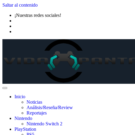
Saltar al contenido
¡Nuestras redes sociales!
Inicio
Noticias
Análisis/Reseña/Review
Reportajes
Nintendo
Nintendo Switch 2
PlayStation
PS5