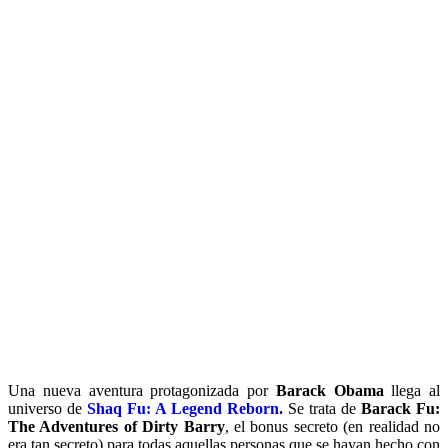
Una nueva aventura protagonizada por
Barack Obama
llega al
universo de
Shaq Fu: A Legend Reborn
.
Se trata de
Barack Fu:
The Adventures of Dirty Barry
, el bonus secreto (en realidad no
era tan secreto) para todas aquellas personas que se hayan hecho con