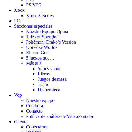
PS VR2
Xbox
Xbox X Series
PC
Secciones especiales
Nuestro Equipo Opina
Tales of Shergiock
Pokémon: Drako’s Version
Ubiverse Worlds
Rincón Gust
5 juegos que…
Más allá
Series y cine
Libros
Juegos de mesa
Teatro
Hemeroteca
Vop
Nuestro equipo
Colabora
Contacto
Política de análisis de VidaoPantalla
Cuenta
Conectarme