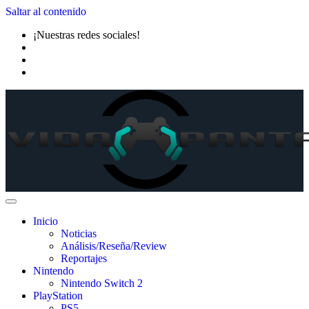
Saltar al contenido
¡Nuestras redes sociales!
Inicio
Noticias
Análisis/Reseña/Review
Reportajes
Nintendo
Nintendo Switch 2
PlayStation
PS5