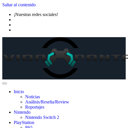
Saltar al contenido
¡Nuestras redes sociales!
Inicio
Noticias
Análisis/Reseña/Review
Reportajes
Nintendo
Nintendo Switch 2
PlayStation
PS5