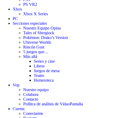
PS VR2
Xbox
Xbox X Series
PC
Secciones especiales
Nuestro Equipo Opina
Tales of Shergiock
Pokémon: Drako’s Version
Ubiverse Worlds
Rincón Gust
5 juegos que…
Más allá
Series y cine
Libros
Juegos de mesa
Teatro
Hemeroteca
Vop
Nuestro equipo
Colabora
Contacto
Política de análisis de VidaoPantalla
Cuenta
Conectarme