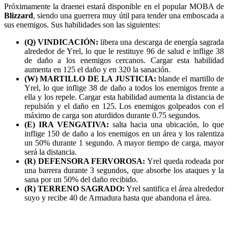
Próximamente la draenei estará disponible en el popular MOBA de
Blizzard
, siendo una guerrera muy útil para tender una emboscada a
sus enemigos. Sus habilidades son las siguientes:
(Q) VINDICACIÓN:
libera una descarga de energía sagrada
alrededor de Yrel, lo que le restituye 96 de salud e inflige 38
de daño a los enemigos cercanos. Cargar esta habilidad
aumenta en 125 el daño y en 320 la sanación.
(W) MARTILLO DE LA JUSTICIA:
blande el martillo de
Yrel, lo que inflige 38 de daño a todos los enemigos frente a
ella y los repele. Cargar esta habilidad aumenta la distancia de
repulsión y el daño en 125. Los enemigos golpeados con el
máximo de carga son aturdidos durante 0.75 segundos.
(E) IRA VENGATIVA:
salta hacia una ubicación, lo que
inflige 150 de daño a los enemigos en un área y los ralentiza
un 50% durante 1 segundo. A mayor tiempo de carga, mayor
será la distancia.
(R) DEFENSORA FERVOROSA:
Yrel queda rodeada por
una barrera durante 3 segundos, que absorbe los ataques y la
sana por un 50% del daño recibido.
(R) TERRENO SAGRADO:
Yrel santifica el área alrededor
suyo y recibe 40 de Armadura hasta que abandona el área.