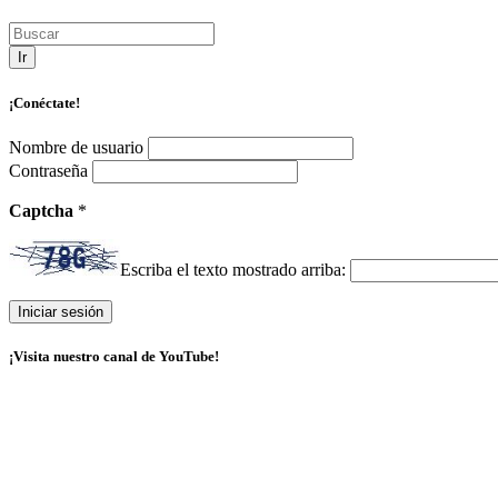
Ir
¡Conéctate!
Nombre de usuario
Contraseña
Captcha
*
Escriba el texto mostrado arriba:
¡Visita nuestro canal de YouTube!