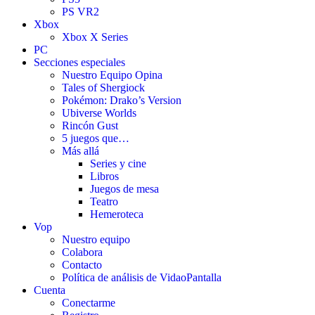
PS VR2
Xbox
Xbox X Series
PC
Secciones especiales
Nuestro Equipo Opina
Tales of Shergiock
Pokémon: Drako’s Version
Ubiverse Worlds
Rincón Gust
5 juegos que…
Más allá
Series y cine
Libros
Juegos de mesa
Teatro
Hemeroteca
Vop
Nuestro equipo
Colabora
Contacto
Política de análisis de VidaoPantalla
Cuenta
Conectarme