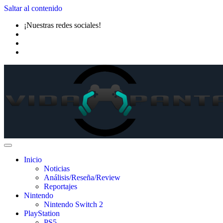
Saltar al contenido
¡Nuestras redes sociales!
Inicio
Noticias
Análisis/Reseña/Review
Reportajes
Nintendo
Nintendo Switch 2
PlayStation
PS5