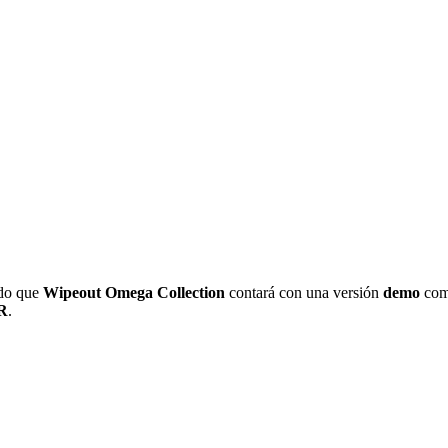
do que
Wipeout Omega Collection
contará con
una versión
demo
comp
VR
.