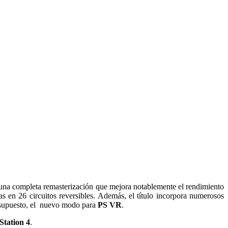
o una completa remasterización que mejora notablemente el rendimiento
s en 26 circuitos reversibles. Además, el título incorpora numerosos
r supuesto, el nuevo modo para
PS VR
.
Station 4
.