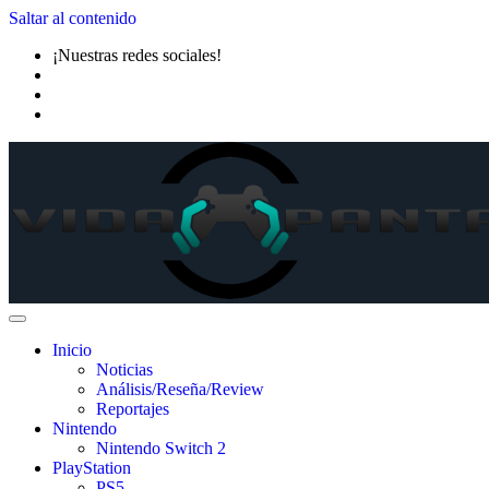
Saltar al contenido
¡Nuestras redes sociales!
Inicio
Noticias
Análisis/Reseña/Review
Reportajes
Nintendo
Nintendo Switch 2
PlayStation
PS5