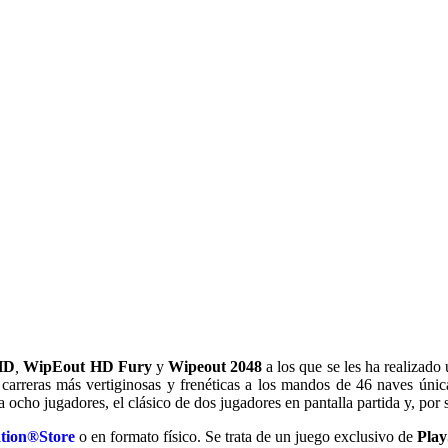
HD
,
WipEout HD Fury
y
Wipeout 2048
a los que se les ha realizad
 carreras más vertiginosas y frenéticas a los mandos de 46 naves única
ocho jugadores, el clásico de dos jugadores en pantalla partida y, po
ation®Store
o en formato físico. Se trata de un juego exclusivo de
Play