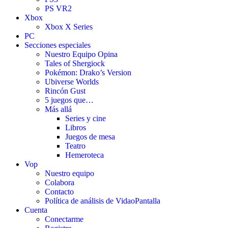
PS VR2
Xbox
Xbox X Series
PC
Secciones especiales
Nuestro Equipo Opina
Tales of Shergiock
Pokémon: Drako’s Version
Ubiverse Worlds
Rincón Gust
5 juegos que…
Más allá
Series y cine
Libros
Juegos de mesa
Teatro
Hemeroteca
Vop
Nuestro equipo
Colabora
Contacto
Política de análisis de VidaoPantalla
Cuenta
Conectarme