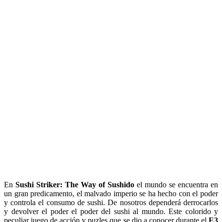
En
Sushi Striker: The Way of Sushido
el mundo se encuentra en
un gran predicamento, el malvado imperio se ha hecho con el poder
y controla el consumo de sushi. De nosotros dependerá derrocarlos
y devolver el poder el poder del sushi al mundo. Este colorido y
peculiar juego de acción y puzles que se dio a conocer durante el
E3