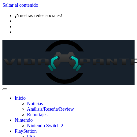
Saltar al contenido
¡Nuestras redes sociales!
Inicio
Noticias
Análisis/Reseña/Review
Reportajes
Nintendo
Nintendo Switch 2
PlayStation
PS5