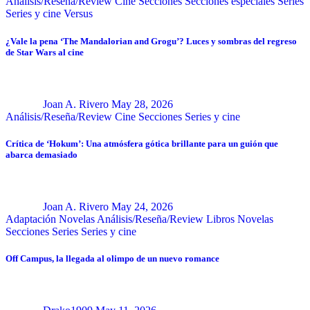
Análisis/Reseña/Review
Cine
Secciones
Secciones especiales
Series
Series y cine
Versus
¿Vale la pena ‘The Mandalorian and Grogu’? Luces y sombras del regreso
de Star Wars al cine
Joan A. Rivero
May 28, 2026
Análisis/Reseña/Review
Cine
Secciones
Series y cine
Crítica de ‘Hokum’: Una atmósfera gótica brillante para un guión que
abarca demasiado
Joan A. Rivero
May 24, 2026
Adaptación Novelas
Análisis/Reseña/Review
Libros
Novelas
Secciones
Series
Series y cine
Off Campus, la llegada al olimpo de un nuevo romance