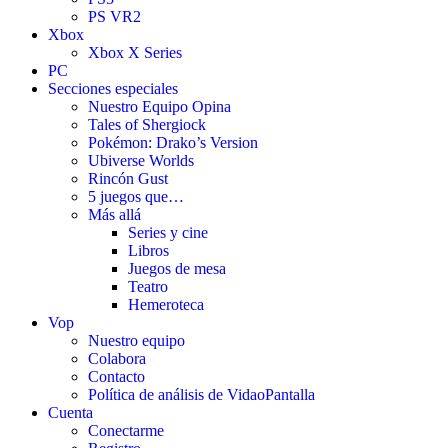
PS VR2
Xbox
Xbox X Series
PC
Secciones especiales
Nuestro Equipo Opina
Tales of Shergiock
Pokémon: Drako’s Version
Ubiverse Worlds
Rincón Gust
5 juegos que…
Más allá
Series y cine
Libros
Juegos de mesa
Teatro
Hemeroteca
Vop
Nuestro equipo
Colabora
Contacto
Política de análisis de VidaoPantalla
Cuenta
Conectarme